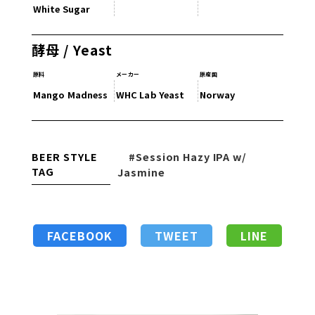
White Sugar
酵母 / Yeast
原料
メーカー
原産国
Mango Madness
WHC Lab Yeast
Norway
BEER STYLE
#Session Hazy IPA w/
TAG
Jasmine
FACEBOOK
TWEET
LINE