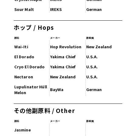
Sour Malt
IREKS
German
ホップ / Hops
原料
メーカー
原産国
Wai-Iti
Hop Revolution
New Zealand
El Dorado
Yakima Chief
U.S.A.
Cryo El Dorado
Yakima Chief
U.S.A.
Nectaron
New Zealand
U.S.A.
Lupulinator Hüll
BayWa
German
Melon
その他副原料 / Other
原料
メーカー
原産国
Jasmine