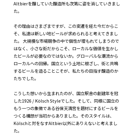
Altbierを醸していた醸造所も次第に姿を消していきまし
た。
その理由はさまざまですが、この変遷を経た今だからこ
そ、私達は新しい地ビールが求められると考えてきまし
た。 大規模な市場競争の中で個性が埋もれてしまうので
はなく、小さな街だからこそ、ローカルな価値を生かし
たビールが必要なのではないか。グローバルな潮流から
ローカルへの回帰。国立という土地に根ざし、街と共鳴
するビールを造ることこそが、私たちの目指す醸造のか
たちでした。
こうした想いから生まれたのが、国立駅舎の創建年を冠
した1926 / Kölsch Styleでした。そして、同様に国立の
もう一つの象徴である谷保天満宮を題材にするビールを
つくる構想が当初からありました。そのスタイルは、
Kölschと対をなすAltbier以外にありえないと考えまし
た。