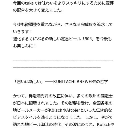
今回のtakeでは味わいをよりスッキリにするために麦芽
の配合を大きく変えました。
今後も微調整を重ねながら、さらなる完成度を追求して
いきます！
進化するくにぶるの新しい定番ビール「903」を今後も
お楽しみに！
ーーーーーーーーーーーーーーーーーーーーーーーーー
ーーーーーーーーーーーーーーーーーーーーーー
「古いは新しい」——KUNITACHI BREWERYの哲学
かつて、発泡酒免許の改正に伴い、多くの欧州の醸造士
が日本に招聘されました。その影響を受け、全国各地の
地ビールメーカーがKölschやAltbierといった伝統的な
ビアスタイルを造るようになりました。しかし、やがて
訪れた地ビール淘汰の時代。その波にのまれ、Kölschや