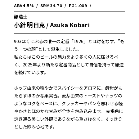
ABV
4.5%
/
SRM
34.70
/
FG
1.009
/
醸造士
小針 明日克 / Asuka Kobari
903はくにぶるの唯一の定番「1926」とは対をなす、”も
う一つの顔”として誕生しました。
私たちはこのビールの魅力をより多くの人に届けるべ
く、2025年より新たな定番商品として自信を持って醸造
を続けています。
ホップ由来の穏やかでスパイシーなアロマに、酵母がも
たらすほのかな果実香。麦芽由来のトーストやナッツの
ようなコクをベースに、クラッカーやパンを思わせる軽
やかさとほのかな甘みが全体を包み込みます。 赤褐色に
透き通る美しい外観でありながら重さはなく、すっきり
とした飲み心地です。