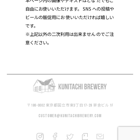
本ページ内の画像やテキストはどな たでもご
自由にお使いいただけます。 SNS への投稿や
ビールの販促用にお 使いいただければ嬉しい
です。
※上記以外の二次利用は出来ません のでご注
意ください。
〒186-0002 東京都国立市東3丁目17−28 草舎ビル 1F
customer@kunitachibrewery.com