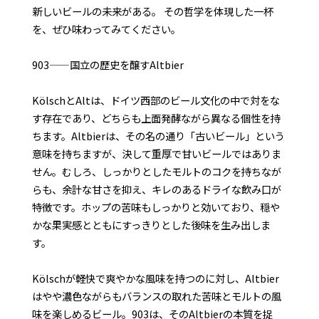
新しいビールの未来がある。 その哲学を体現した一杯
を、ぜひ味わってみてください。
903——国立の歴史を醸すAltbier
KölschとAltは、ドイツ西部のビール文化の中で対をな
す存在であり、どちらも上面発酵ながら異なる個性を持
ちます。Altbierは、その名の通り「古いビール」という
意味を持ちますが、決して重厚で甘いビールではありま
せん。むしろ、しっかりとしたモルトのコクを持ちなが
らも、余計な甘さを抑え、キレのあるドライな飲み口が
特徴です。ホップの苦味もしっかりと効いており、穏や
かな果実感とともにすっきりとした後味を生み出しま
す。
Kölschが軽快で爽やかな風味を持つのに対し、Altbier
はやや濃色ながらもバランスの取れた苦味とモルトの風
味を楽しめるビール。903は、そのAltbierの本質を捉