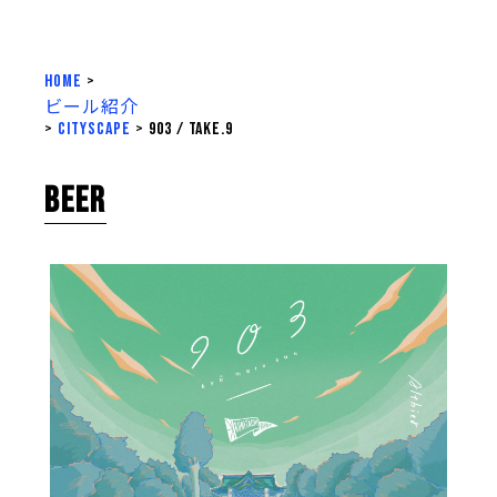
HOME
>
ビール紹介
>
cityscape
>
903 / take.9
BEER