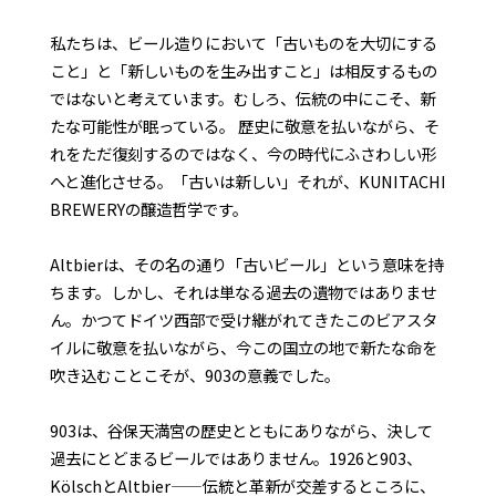
私たちは、ビール造りにおいて「古いものを大切にする
こと」と「新しいものを生み出すこと」は相反するもの
ではないと考えています。むしろ、伝統の中にこそ、新
たな可能性が眠っている。 歴史に敬意を払いながら、そ
れをただ復刻するのではなく、今の時代にふさわしい形
へと進化させる。「古いは新しい」それが、KUNITACHI
BREWERYの醸造哲学です。
Altbierは、その名の通り「古いビール」という意味を持
ちます。しかし、それは単なる過去の遺物ではありませ
ん。かつてドイツ西部で受け継がれてきたこのビアスタ
イルに敬意を払いながら、今この国立の地で新たな命を
吹き込むことこそが、903の意義でした。
903は、谷保天満宮の歴史とともにありながら、決して
過去にとどまるビールではありません。1926と903、
KölschとAltbier——伝統と革新が交差するところに、