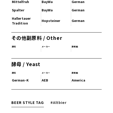
Mittelfruh
BayWa
German
Spalter
BayWa
German
Hallertauer
Hopsteiner
German
Tradition
その他副原料 / Other
原料
メーカー
原産国
酵母 / Yeast
原料
メーカー
原産国
German-K
AEB
America
BEER STYLE TAG
#Altbier