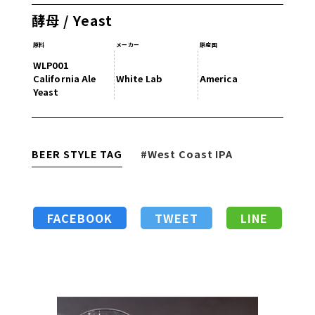
酵母 / Yeast
原料
メーカー
原産国
WLP001
California Ale
White Lab
America
Yeast
BEER STYLE TAG
#West Coast IPA
FACEBOOK
TWEET
LINE