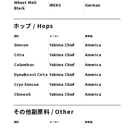
Wheat Malt
IREKS
German
Black
ホップ / Hops
原料
メーカー
原産国
Simcoe
Yakima Chief
America
Citra
Yakima Chief
America
Columbus
Yakima Chief
America
DynaBoost Cirta
Yakima Chief
America
Cryo Simcoe
Yakima Chief
America
Chinook
Yakima Chief
America
その他副原料 / Other
原料
メーカー
原産国