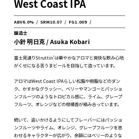
West Coast IPA
ABV
6.0%
/
SRM
10.07
/
FG
1.009
/
醸造士
小針 明日克 / Asuka Kobari
富士見通りStruttin'は華やかなアロマと爽快な飲み心地
がくせになる苦うまビールを目指して造っています。
アロマはWest Coast IPAらしい松脂や樹脂などのダン
ク、かすかなグラッシー、ベリーやマンゴーとパッショ
ンフルーツのようなトロピカル感に、ライム、グレープ
フルーツ、オレンジなどの柑橘香が絡み合っています。
続いて、追いかけるようにしてフレーバーにはパッショ
ンフルーツやライム、オレンジ、グレープフルーツを思
わせるキャラクターが広がり、余韻にはベリーのような