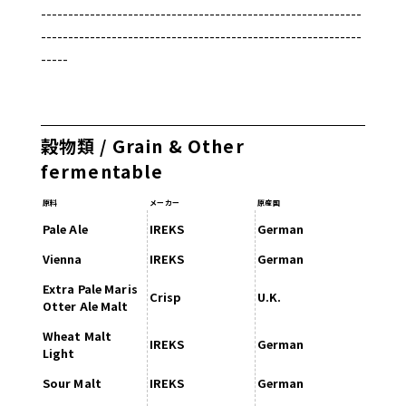
-----------------------------------------------------------
-----------------------------------------------------------
-----
穀物類 / Grain & Other
fermentable
原料
メーカー
原産国
Pale Ale
IREKS
German
Vienna
IREKS
German
Extra Pale Maris
Crisp
U.K.
Otter Ale Malt
Wheat Malt
IREKS
German
Light
Sour Malt
IREKS
German