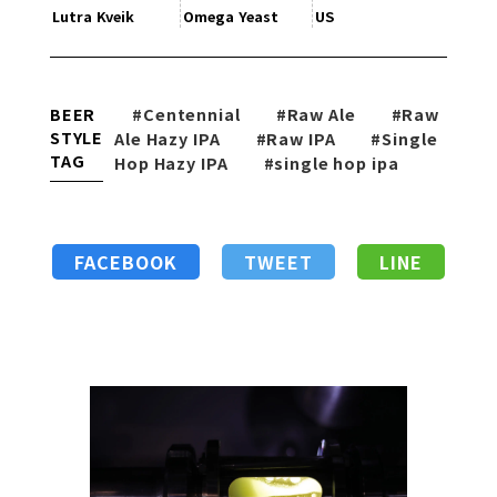
Lutra Kveik
Omega Yeast
US
BEER
#Centennial
#Raw Ale
#Raw
STYLE
Ale Hazy IPA
#Raw IPA
#Single
TAG
Hop Hazy IPA
#single hop ipa
FACEBOOK
TWEET
LINE