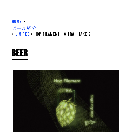
HOME
>
ビール紹介
>
LIMITED
>
Hop Filament – Citra – take.2
BEER