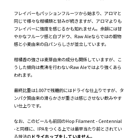
フレイバーもパッションフルーツから始まり、アロマと
同じで様々な柑橘類と甘みが続きますが、アロマよりも
フレイバーに強度を感じるかも知れません。余韻には甘
やかなフルーツ感と白ブドウ、Raw Aleならではの穀物
感と小麦由来の白パンらしさが並立しています。
柑橘香の強さは麦芽由来の成分も関係していますが、こ
うした傾向は煮沸を行わないRaw Aleではより強くあら
われます。
最終比重は1.007で残糖的にはドライな仕上りですが、タ
ンパク質由来の滑らかさが重さは感じさせない飲みやす
い仕上りです。
なお、このビールも前回のHop Filament - Centennial
-と同様に、IPAをつくる上では最早当たり前とされてい
る技法の
ドライホップをしていません。