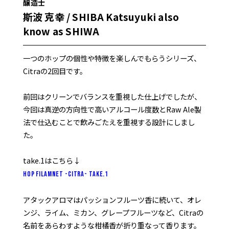
醸造士
斯波 克幸 / SHIBA Katsuyuki also
know as SHIWA
一つのホップの個性や特徴を楽しんでもらうシリーズ、
Citraの2回目です。
前回はクリーンでバランスを重視した仕上げでしたが、
今回は真逆の方向性で高いアルコール度数とRaw Ale製
法で仕込むことで飲みごたえを重視する設計にしまし
た。
take.1はこちら↓
Hop Filamnet -Citra- Take.1
アタックアロマはパッションフルーツ香に続いて、オレ
ンジ、ライム、ミカン、グレープフルーツなど、Citraの
名前をあらわすような柑橘香が折り重なって香ります。