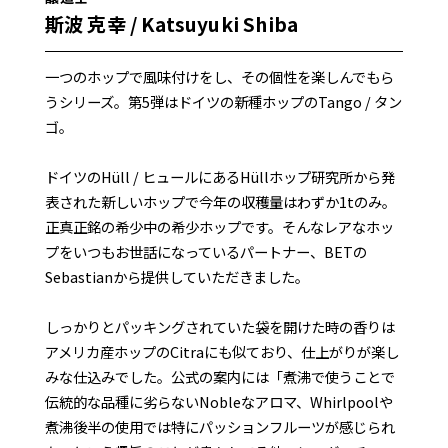
斯波 克幸 / Katsuyuki Shiba
一つのホップで風味付けをし、その個性を楽しんでもら
うシリーズ。第5弾はドイツの新種ホップのTango / タン
ゴ。
ドイツのHüll / ヒュールにあるHüllホップ研究所から発
表された新しいホップで今年の収穫量はわずか1tのみ。
正真正銘の希少中の希少ホップです。そんなレアなホッ
プをいつもお世話になっているパートナー、BETの
Sebastianから提供していただきました。
しっかりとパッキングされていた袋を開けた時の香りは
アメリカ産ホップのCitraにも似ており、仕上がりが楽し
みな仕込みでした。公式の案内には「煮沸で使うことで
伝統的な品種に劣らないNobleなアロマ、Whirlpoolや
煮沸後半の使用では特にパッションフルーツが感じられ