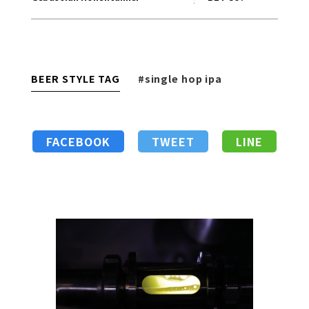
BEER STYLE TAG
#single hop ipa
FACEBOOK
TWEET
LINE