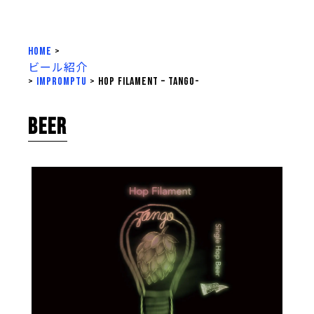
HOME
>
ビール紹介
>
impromptu
>
Hop Filament – Tango-
BEER