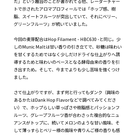
た」という趣旨のことが書かれてる他、レーダーチャー
トで示されたアロマプロフィールでは「ホップ感、樹
脂、スイートフルーツが突出していて、それにベリー、
グリーンフルーツ」が続いていました。
今回の麦芽配合はHop Filament - HBC630 -と同じ。少
しのMunic Maltは甘い香りの引き立てで、砂糖は味わい
を甘くするためではなく少しだけドライな仕上がりへ誘
導するためと味わいのベースとなる酵母由来の香りを引
き出すため。そして、今までよりも少し苦味を強くつけ
ました。
さて仕上がりですが、まず何と行ってもダンク（興味の
あるかたはDank Hop Flavorなどで調べてみてくださ
い）で、ホップらしい草っぽさや樹脂感とパッションフ
ルーツ、グレープフルーツ香が合わさった複合的なニュ
アンスがトップに、続いてメロンのような甘い風味、そ
して薄っすらとベリー様の風味や青りんご様の香りも感