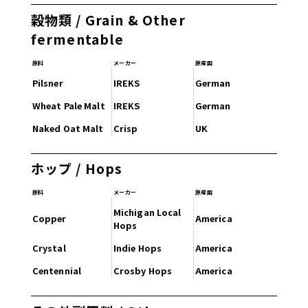
穀物類 / Grain & Other
fermentable
原料
メーカー
原産国
Pilsner
IREKS
German
Wheat Pale Malt
IREKS
German
Naked Oat Malt
Crisp
UK
ホップ / Hops
原料
メーカー
原産国
Michigan Local
Copper
America
Hops
Crystal
Indie Hops
America
Centennial
Crosby Hops
America