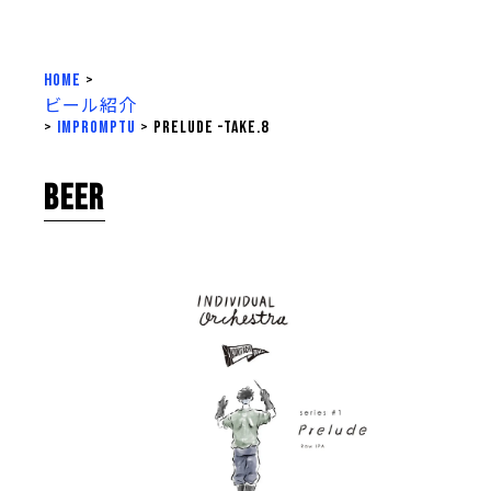
HOME
>
ビール紹介
>
impromptu
>
Prelude -take.8
BEER