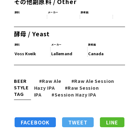
その他副原料 / Other
原料
メーカー
原産国
酵母 / Yeast
原料
メーカー
原産国
Voss Kveik
Lallemand
Canada
BEER
#Raw Ale
#Raw Ale Session
STYLE
Hazy IPA
#Raw Session
TAG
IPA
#Session Hazy IPA
FACEBOOK
TWEET
LINE