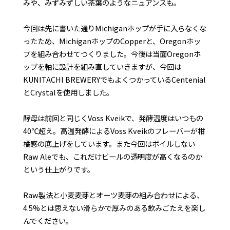
みや、みずみずしい茶葉のようなニュアンスも。
今回は先に書いた通りMichiganホップが手に入らなくな
ったため、MichiganホップのCopperと、Oregonホッ
プを組み合わせてつくりました。今後は当面Oregonホ
ップを軸に設計を組み直していきますが、今回は
KUNITACHI BREWERYでもよくつかっているCentenial
とCrystalを使用しました。
酵母は前回と同じくVoss Kveikで、発酵温度はいつもの
40℃超え。高温発酵によるVoss Kveikのフレーバーが柑
橘感の底上げをしています。また今回はボイルしない
Raw Aleでも、これだけビールの透明度が高くなるのか
という仕上がりです。
Raw製法と小麦麦芽とオーツ麦芽の組み合わせによる、
4.5%とは思えない滑らかで厚みのある飲みごたえを楽し
んでください。