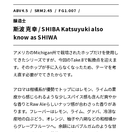
ABV
4.5
/
SRM
2.45
/
FG
1.007
/
醸造士
斯波 克幸 / SHIBA Katsuyuki also
know as SHIWA
アメリカのMichigan州で栽培されたホップだけを使用し
てきたシリーズですが、今回のTake.8で転換点を迎えま
す。そのホップが手に入らなくなったため、テーマを考
え直す必要がでてきたからです。
アロマは柑橘系が優勢でトップにはレモン、ライムの果
皮から感じられるような少しスパイス感も含んだ爽やか
な香りとRaw Aleらしいナッツ感が合わさった香りがあ
ります。フレーバーはレモン、ライム、グァバ、冷涼な
産地の白ぶどう、オレンジ、柚子や八朔などの和柑橘か
らグレープフルーツへ。余韻にはバブルガムのような甘