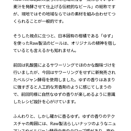
麦汁を発酵させて仕上げる伝統的なビール」の総称です
が、現地ではその地域ならではの素材を組み合わせてつ
くられることが一般的です。
そうした視点に立つと、日本固有の柑橘である「ゆず」
を使ったRaw製法のビールは、オリジナルの精神を宿し
ているとも言えるかも知れません。
前回は乳酸菌によるサワーリングでほのかな酸味づけを
行いましたが、今回はサワーリングをせずに新発売され
たベルジャン酵母を使用しました。ゆずの香りはあまり
に強すぎると人工的な芳香剤のように感じてしまうの
で、前回同様に自然なゆずの香りが楽しめるように意識
したレシピ設計を心がけています。
ふんわりと、しかし確かに香るゆず。ゆずの香りのテク
スチャの周囲には、Raw製法らしいナッツのようなニュ
アンスやベルジャン酵母由来のクローブ感があり、爽や