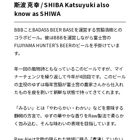
斯波 克幸 / SHIBA Katsuyuki also
know as SHIWA
BBBことBADASS BEER BASEを運営する宮脇浩樹との
コラボビール。彼はBBBを運営しながら富士宮の
FUJIYAMA HUNTER'S BEERのビールを手掛けていま
す。
年一回の風物詩ともなっているこのビールですが、マイ
ナーチェンジを繰り返して今年が4回目です。このビール
の主役のゆずは毎年宮脇が富士宮の農家さんから仕入れ
たものを皮を剥いて新鮮な状態で持ってきてくれます。
「みるい」とは「やわらかい・わかい」などを意味する
静岡の方言で、ゆずの華やかな香りをRaw製法で柔らか
く包み込む、そんな味わいの表現を目指しています。
Raw Aleは北欧の限られた地域に残る「煮沸していない