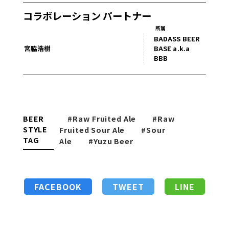
コラボレーション パートナー
所属
BADASS BEER
宮脇浩樹
BASE a.k.a
BBB
BEER
#Raw Fruited Ale
#Raw
STYLE
Fruited Sour Ale
#Sour
TAG
Ale
#Yuzu Beer
FACEBOOK
TWEET
LINE