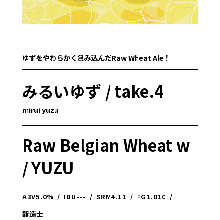
ゆずをやわらかく包み込んだRaw Wheat Ale！
みるいゆず / take.4
mirui yuzu
Raw Belgian Wheat w
/ YUZU
ABV
5.0%
/
IBU
---
/
SRM
4.11
/
FG
1.010
/
醸造士