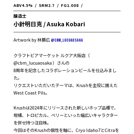
ABV
4.5%
/
SRM
2.7
/
FG
1.008
/
醸造士
小針明日克 / Asuka Kobari
Artwork by 林勝広
@cbm_lucuaosaka
クラフトビアマーケット ルクア大阪店（
@cbm_lucuaosaka ）さんの
8周年を記念したコラボレーションビールを仕込みまし
た。
リクエストいただいたテーマは、Krushを主役に据えた
West Coast Pils。
Krushは2024年にリリースされた新しいホップ品種で、
柑橘、トロピカル、ベリーといった幅広いキャラクター
を併せ持つ注目株。
今回はそのKrushの個性を軸に、Cryo Idaho7とCitraを