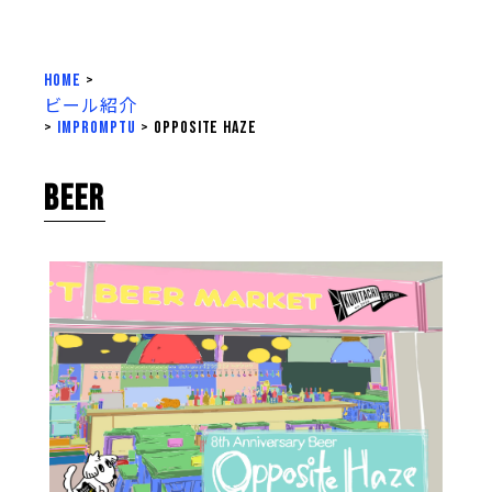
HOME
>
ビール紹介
>
impromptu
>
Opposite Haze
BEER