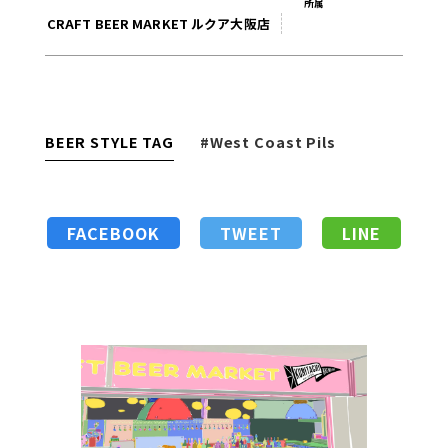
所属
CRAFT BEER MARKET ルクア大阪店
BEER STYLE TAG
#West Coast Pils
FACEBOOK
TWEET
LINE