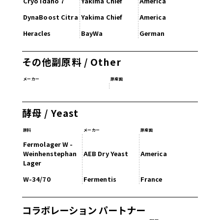
Cryo Idaho 7
Yakima Chief
America
DynaBoost Citra
Yakima Chief
America
Heracles
BayWa
German
その他副原料 / Other
メーカー
原産国
酵母 / Yeast
原料
メーカー
原産国
Fermolager W -
Weinhenstephan
AEB Dry Yeast
America
Lager
W-34/70
Fermentis
France
コラボレーション パートナー