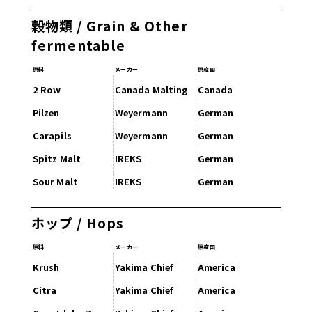
穀物類 / Grain & Other
fermentable
原料
メーカー
原産国
2 Row
Canada Malting
Canada
Pilzen
Weyermann
German
Carapils
Weyermann
German
Spitz Malt
IREKS
German
Sour Malt
IREKS
German
ホップ / Hops
原料
メーカー
原産国
Krush
Yakima Chief
America
Citra
Yakima Chief
America