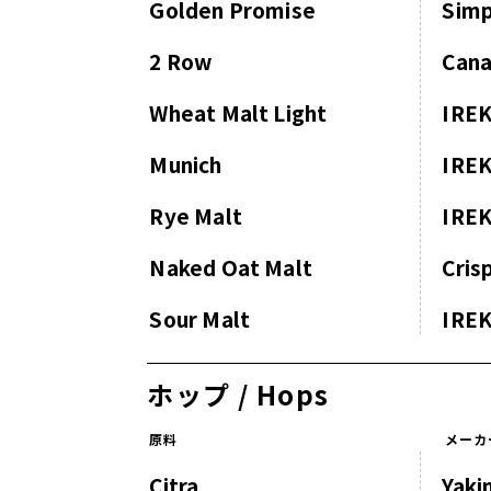
Golden Promise
Sim
2 Row
Cana
Wheat Malt Light
IRE
Munich
IRE
Rye Malt
IRE
Naked Oat Malt
Cris
Sour Malt
IRE
ホップ / Hops
原料
メーカ
Citra
Yaki