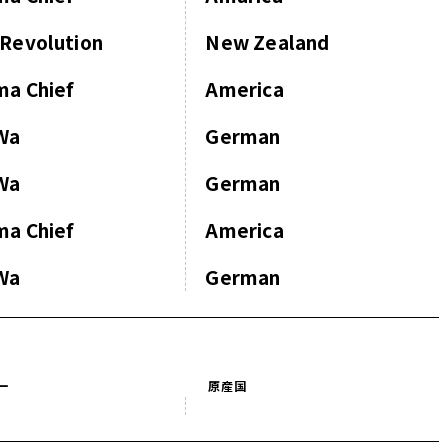
Revolution
New Zealand
ma Chief
America
Wa
German
Wa
German
ma Chief
America
Wa
German
ー
原産国