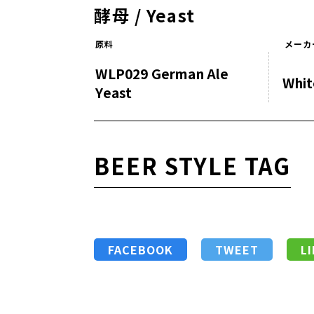
酵母 / Yeast
原料
メーカ
WLP029 German Ale
Whit
Yeast
BEER STYLE TAG
FACEBOOK
TWEET
L