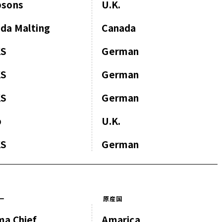
psons
U.K.
da Malting
Canada
KS
German
KS
German
KS
German
p
U.K.
KS
German
ー
原産国
ma Chief
Amarica