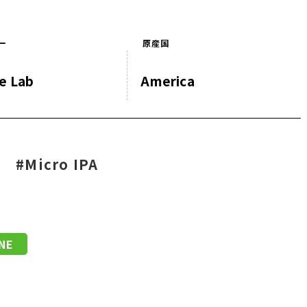
ー
原産国
e Lab
America
#Micro IPA
INE