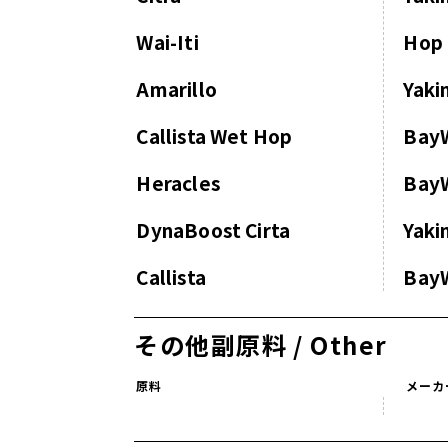
Wai-Iti
Hop 
Amarillo
Yaki
Callista Wet Hop
Bay
Heracles
Bay
DynaBoost Cirta
Yaki
Callista
Bay
その他副原料 / Other
原料
メーカ