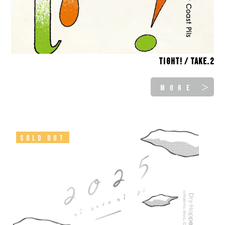
tight! / take.2
MORE ＞
SOLD OUT