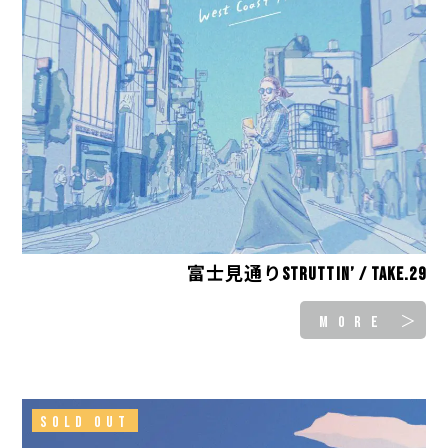
富士見通りStruttin’ / take.29
MORE ＞
SOLD OUT