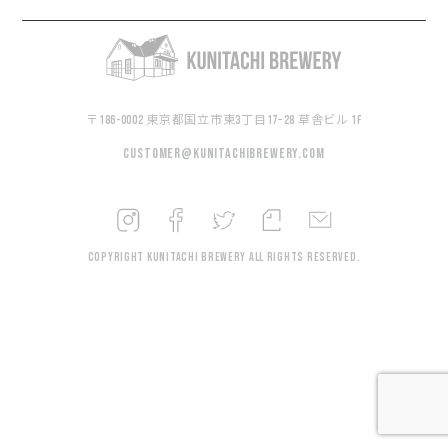
〒186-0002 東京都国立市東3丁目17−28 草舎ビル 1F
customer@kunitachibrewery.com
Copyright KUNITACHI BREWERY All rights reserved.