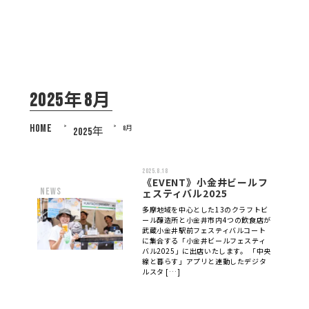
2025年8月
HOME
>
>
8月
2025年
2025.8.18
《EVENT》小金井ビールフ
news
ェスティバル2025
多摩地域を中心とした13のクラフトビ
ール醸造所と小金井市内4つの飲食店が
武蔵小金井駅前フェスティバルコート
に集合する「小金井ビールフェスティ
バル2025」に出店いたします。 「中央
線と暮らす」アプリと連動したデジタ
ルスタ […]