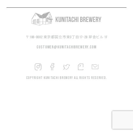
〒186-0002 東京都国立市東3丁目17−28 草舎ビル 1F
customer@kunitachibrewery.com
Copyright KUNITACHI BREWERY All rights reserved.