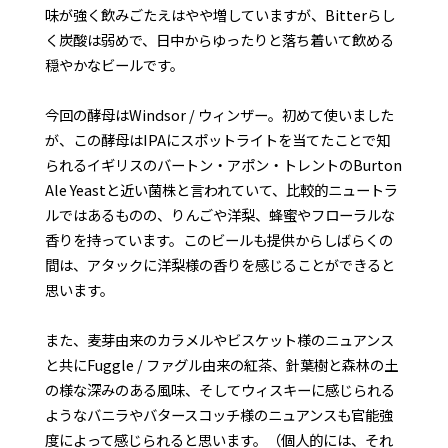
味が強く飲みごたえはやや増していますが、Bitterらし
く炭酸は弱めで、日中からゆったりと落ち着いて飲める
穏やかなビールです。
今回の酵母はWindsor / ウィンザー。初めて使いました
が、この酵母はIPAにスポットライトを当てたことで知
られるイギリスのバートン・アポン・トレントのBurton
Ale Yeastと近い菌株と言われていて、比較的ニュートラ
ルではあるものの、りんごや洋梨、蜂蜜やフローラルな
香りを持っています。このビールも提供からしばらくの
間は、アタックに洋梨様の香りを感じることができると
思います。
また、麦芽由来のカラメルやビスケット様のニュアンス
と共にFuggle / ファグル由来の紅茶、針葉樹と森林の土
の様な深みのある風味、そしてウィスキーに感じられる
ようなバニラやバタースコッチ様のニュアンスも官能強
度によって感じられると思います。（個人的には、それ