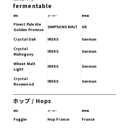
fermentable
原料
メーカー
原産国
Finest Pale Ale
SIMPSONS MALT
UK
Golden Promise
Crystal Oak
IREKS
German
Crystal
IREKS
German
Mahogany
Wheat Malt
IREKS
German
Light
Crystal
IREKS
German
Rosewood
ホップ / Hops
原料
メーカー
原産国
Fuggle
Hop France
France