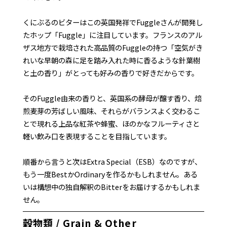
くにぶるのビターはこの英国発祥でFuggleさんが開発し
たホップ「Fuggle」に注目しています。フランスのアル
ザス地方で栽培された高品質のFuggleの持つ「空気がき
れいな早朝の森に足を踏み入れた時に香るような針葉樹
と土の香り」がとっても好みの香りで好きだからです。
そのFuggle由来の香りと、英国系の酵母が醸す香り、焙
煎麦芽の芳ばしい風味、それらがバランスよく交わるこ
とで現れる上品な紅茶や蜂蜜、ほのかなフルーティさと
軽い飲み口を表現することを目指しています。
順番から言うと次はExtra Special（ESB）なのですが、
もう一度BestかOrdinaryを作るかもしれません。ある
いは構想中の独自解釈のBitterをお届けするかもしれま
せん。
穀物類 / Grain & Other