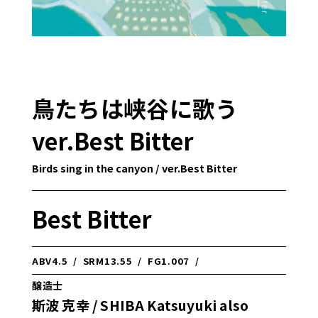
鳥たちは峡谷に歌う
ver.Best Bitter
Birds sing in the canyon / ver.Best Bitter
Best Bitter
ABV
4.5
/
SRM
13.55
/
FG
1.007
/
醸造士
斯波 克幸 / SHIBA Katsuyuki also