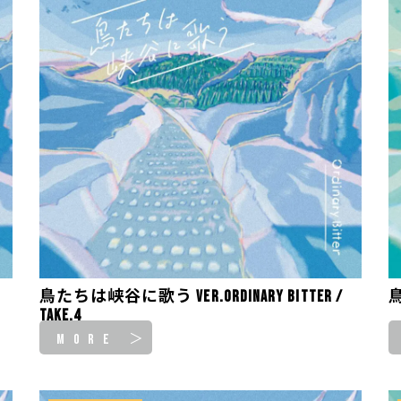
鳥たちは峡谷に歌う ver.Ordinary Bitter /
鳥
take.4
MORE ＞