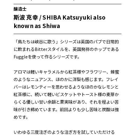
醸造士
斯波 克幸 / SHIBA Katsuyuki also
known as Shiwa
「鳥たちは峡谷に歌う」シリーズは英国のパブで日常的
に飲まれるBitterスタイルを、英国発祥のホップである
Fuggleを使って作るシリーズです。
アロマは軽いキャラメルから紅茶様やフラワリー、蜂蜜
のようなニュアンス、ほのかに洋梨も感じます。フレイ
バーはレモンティーを思わせるようなほのかなレモンと
紅茶様に、続いて軽いビスケットやトースト様の麦芽か
らくる優しい甘い余韻と果実味があり、それを程よい苦
味が引き締めています。前回よりも少し苦味と炭酸は強
めです。
いわゆる三度注ぎのような注ぎ方を試していただける