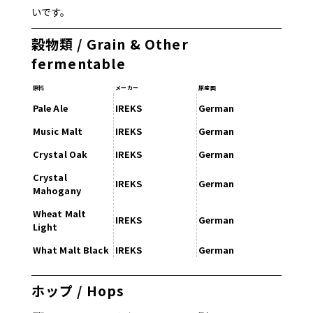
いです。
穀物類 / Grain & Other
fermentable
原料
メーカー
原産国
Pale Ale
IREKS
German
Music Malt
IREKS
German
Crystal Oak
IREKS
German
Crystal
IREKS
German
Mahogany
Wheat Malt
IREKS
German
Light
What Malt Black
IREKS
German
ホップ / Hops