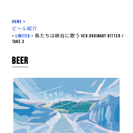
HOME
>
ビール紹介
>
LIMITED
>
鳥たちは峡谷に歌う ver.Ordinary Bitter /
take.3
BEER