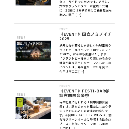
タワーサイドでの出店です。さらに、
六本木グランドタワーが盆踊り会場
に！26日にはお子様向けの縁日屋台も
出店。親子 […]
2025.7.1
《EVENT》国立ノミノイチ
news
2025
地元の食や暮らしを楽しむ地域密着ク
ラフトビールイベント「国立ノミノイ
チ2025」に今年も出店いたします！
「クラフトビールをより楽しめる食や
雑貨が集まる市」をテーマとしたこの
イベントは、年々盛り上がりを見せ、
今年は南口広 […]
2025.6.23
《EVENT》FESTI-BAR＠
news
調布国際音楽祭
毎年初夏に行われる「調布国際音楽
祭」は、調布のまちを舞台にしたクラ
シックを中心とした音楽のお祭りで
す。今回KUNITACHI BREWERYは、調
布市グリーンホールに登場する飲食店
ブースに参加。グリーンホール小ホー
ルで開 […]