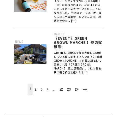
「ジューンフェスタ2025」が6月8日
（日）に開催されます。今年はくにぶ
るとして初出店させていただくことに
なりました。 今回のテーマは「オール
くにたち全員集合」ということで、旭
通りを中心に […]
2025.5.15
《EVENT》GREEN
news
GROWN MARCHE！ 夏の収
穫祭
GREEN SPRINGSで毎週火曜日に開催
している食に関するマルシェ「GREEN
GROWN MARCHE！」の拡大版として
実施される『GREEN GROWN
MARCHE 夏の収穫祭』。くにぶるも
秋に引き続き出店いた […]
1
2
3
4
…
22
23
24
→