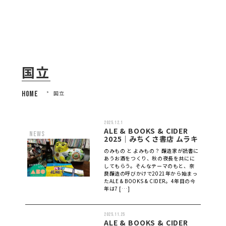
国立
HOME
>
国立
2025.12.1
ALE & BOOKS & CIDER
news
2025｜みちくさ書店 ムラキ
のみもの と よみもの？ 醸造家が読書に
あうお酒をつくり、秋の夜長を共にに
してもらう。そんなテーマのもと、奈
良醸造の呼びかけで2021年から始まっ
たALE & BOOKS & CIDER。4年目の今
年は7 […]
2025.11.25
ALE & BOOKS & CIDER