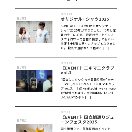
2025.6.20
news
オリジナルTシャツ2025
KUNITACHI BREWERYのオリジナルT
シャツ2025年ができました。 今年は定
番カラーに加え、限定カラーをインス
タフォロワーの皆様に投票してもらい
決定！全8種のラインナップとなりまし
た。 投票で選ばれた２色はこ […]
2025.6.19
news
《EVENT》エキマエクラブ
vol.3
“国立にワクワクできる踊り場を”をテ
ーマにしたDJイベント「エキマエクラ
ブ vol.3」（ @kunitachi_wakamono
)が開催されます。今回はKUNITACHI
BREWERYのボト […]
2025.6.2
《EVENT》国立旭通りジュ
news
ーンフェスタ2025
国立旭通りで、毎年恒例のイベント