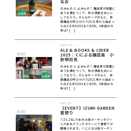
なお
のみもの と よみもの？ 醸造家が読書に
あうお酒をつくり、秋の夜長を共にに
してもらう。そんなテーマのもと、奈
良醸造の呼びかけで2021年から始まっ
たALE & BOOKS & CIDER。4年目の今
年は7 […]
2025.11.18
ALE & BOOKS & CIDER
news
2025｜くにぶる醸造長 小
針明日克
のみもの と よみもの？ 醸造家が読書に
あうお酒をつくり、秋の夜長を共にに
してもらう。そんなテーマのもと、奈
良醸造の呼びかけで2021年から始まっ
たALE & BOOKS & CIDER。4年目の今
年は7 […]
2025.7.22
《EVENT》IZUMI GARDEN
news
夏祭り
7/25,26に六本木の泉ガーデンタワー
と六本木グランドタワーにて夏祭りが
開催されます。くにぶるは泉ガーデン