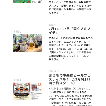
スティバル」が開催され、多摩地域の
ブルワリーが集います。 くにぶるは今
回が初出店。入場無料。お気軽にお立
ち寄りく […]
2022.7.8
7月16・17日「国立ノミノ
news
イチ」
この7月、くにぶるは中央線沿線の二つ
のイベント「国立ノミノイチ」と「中
央線ビールフェスティバル」に出店し
ます！ 7月16日（土）・17日（日）の
「国立ノミノイチ」は、くにぶるのあ
る国立駅北口にクラフトビール＆フー
ド＆ライ […]
2021.11.24
おうちで中央線ビールフェ
スティバル！（12月6日12
news
時予約スタート）
くにぶるのある国立（くにたち）は、
「JR中央線」沿線に広がるまちの一
つ。 そんな国立をはじめとする中央線
沿線の、ユニークで革新的なブルワリ
ーが集結する「中央線ビールフェステ