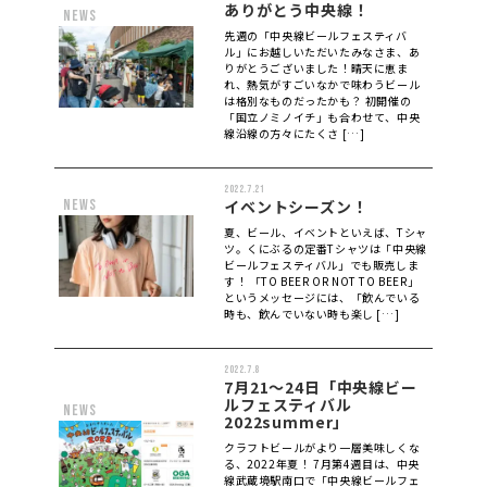
ありがとう中央線！
news
先週の「中央線ビールフェスティバ
ル」にお越しいただいたみなさま、あ
りがとうございました！晴天に恵ま
れ、熱気がすごいなかで味わうビール
は格別なものだったかも？ 初開催の
「国立ノミノイチ」も合わせて、中央
線沿線の方々にたくさ […]
2022.7.21
news
イベントシーズン！
夏、ビール、イベントといえば、Tシャ
ツ。くにぶるの定番Tシャツは「中央線
ビールフェスティバル」でも販売しま
す！ 「TO BEER OR NOT TO BEER」
というメッセージには、「飲んでいる
時も、飲んでいない時も楽し […]
2022.7.8
7月21～24日「中央線ビー
ルフェスティバル
news
2022summer」
クラフトビールがより一層美味しくな
る、2022年夏！ 7月第4週目は、中央
線武蔵境駅南口で「中央線ビールフェ