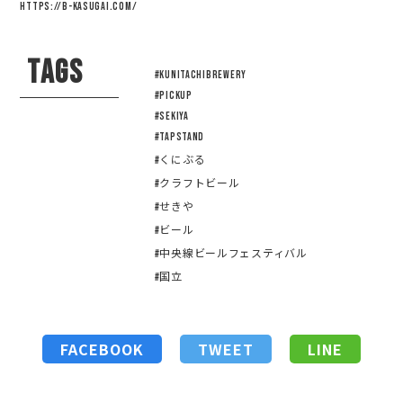
https://b-kasugai.com/
TAGS
#KUNITACHIBREWERY
#pickup
#sekiya
#tapstand
#くにぶる
#クラフトビール
#せきや
#ビール
#中央線ビールフェスティバル
#国立
FACEBOOK
TWEET
LINE