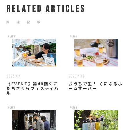
RELATED ARTICLES
関 連 記 事
news
news
2025.4.4
2023.4.16
《EVENT》第48回くに
おうちで生！ くにぶるホ
たちさくらフェスティバ
ームサーバー
ル
news
news