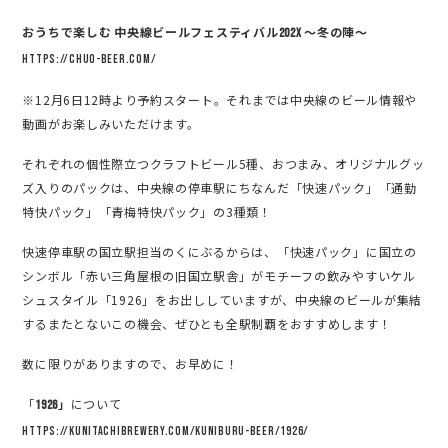
おうちで楽しむ 中央線ビールフェスティバル202X 〜冬の陣〜
https://chuo-beer.com/
※12月6日12時より予約スタート。それまでは中央線のビール情報や
動画がお楽しみいただけます。
それぞれの個性際立つクラフトビール5種、おつまみ、オリジナルグッ
ズ入りのパックは、
中央線の停車駅にちなんだ「快速パック」「通勤
特快パック」「青梅特快パック」の3種類！
快速停車駅の国立駅担当のくにぶるからは、「快速パック」に国立の
シンボル「赤い三角屋根の旧国立駅舎」がモチーフの飲みやすいケル
シュスタイル「1926」をお出ししていますが、中央線のビールが集結
するまたとないこの機会、ぜひとも全駅制覇をおすすめします！
数に限りがありますので、お早めに！
「
について
1926」
https://kunitachibrewery.com/kuniburu-beer/1926/