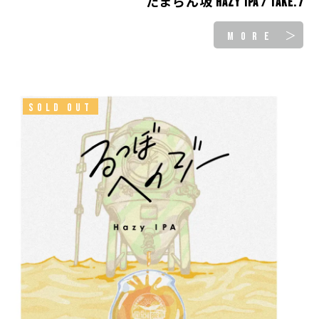
たまらん坂 Hazy IPA / take.7
MORE ＞
SOLD OUT