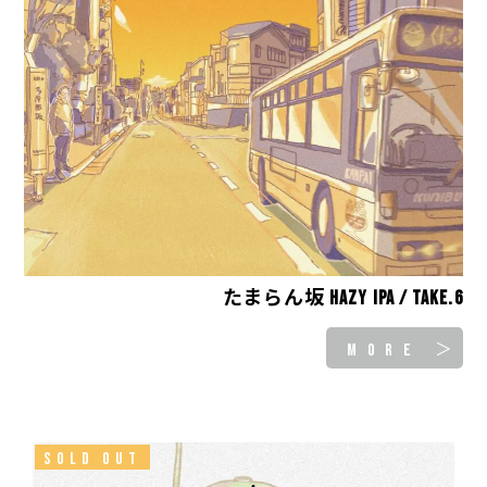
たまらん坂 Hazy IPA / take.6
MORE ＞
SOLD OUT