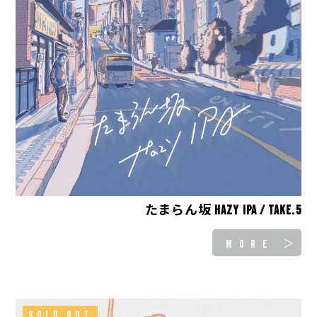
たまらん坂 Hazy IPA / take.5
MORE ＞
SOLD OUT