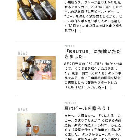
小規模なブルワリーが盛り上がりを見
せるアメリカで、2007年に誕生したビ
ールの記念日「世界ビール・デー」。
“ビールを楽しく飲み交わしながら、ビ
ールの作り手や売り手の人々に感謝を
する”日です。まだ日本ではあまり知ら
れてい […]
2021.8.3
「BRUTUS」に掲載いただ
news
きました！
8月2日発売の「BRUTUS」No.944特集
にて、くにぶるを紹介いただきまし
た。 東京・国立（くにたち）のシンボ
ルである、赤い三角屋根の旧国立駅舎
の再築とともに醸造をスタートした
「KUNITACHI BREWERY – […]
2021.7.26
夏はビールを贈ろう！
news
自分へ、大切な人へ、「くにぶる」の
ビールを送りませんか？ くにぶるの醸
造長・斯波と醸造士・小針が、心を込
めて（設備を使って手作業で）瓶に詰
めました。 タンクからビールをボトル
に移し、空気が入らないように手早く