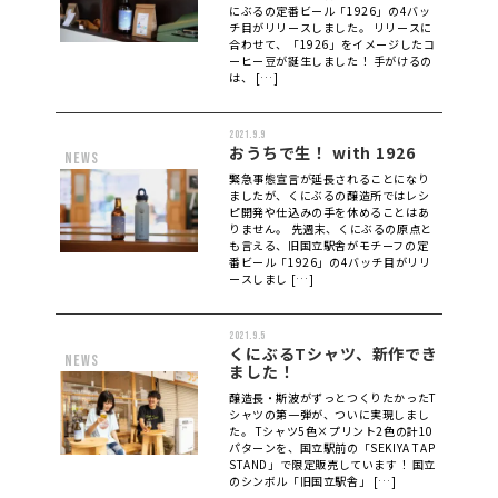
にぶるの定番ビール「1926」の4バッ
チ目がリリースしました。 リリースに
合わせて、「1926」をイメージしたコ
ーヒー豆が誕生しました！ 手がけるの
は、 […]
2021.9.9
おうちで生！ with 1926
news
緊急事態宣言が延長されることになり
ましたが、くにぶるの醸造所ではレシ
ピ開発や仕込みの手を休めることはあ
りません。 先週末、くにぶるの原点と
も言える、旧国立駅舎がモチーフの定
番ビール「1926」の4バッチ目がリリ
ースしまし […]
2021.9.5
くにぶるTシャツ、新作でき
news
ました！
醸造長・斯波がずっとつくりたかったT
シャツの第一弾が、ついに実現しまし
た。 Tシャツ5色×プリント2色の計10
パターンを、国立駅前の「SEKIYA TAP
STAND」で限定販売しています！ 国立
のシンボル「旧国立駅舎」 […]