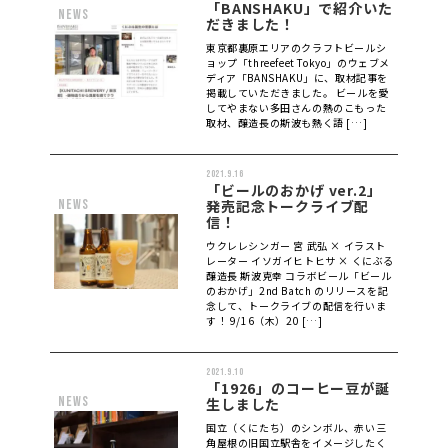
「BANSHAKU」で紹介いた
news
だきました！
東京都裏原エリアのクラフトビールシ
ョップ「threefeet Tokyo」のウェブメ
ディア「BANSHAKU」に、取材記事を
掲載していただきました。 ビールを愛
してやまない多田さんの熱のこもった
取材、醸造長の斯波も熱く語 […]
2021.9.16
「ビールのおかげ ver.2」
news
発売記念トークライブ配
信！
ウクレレシンガー 宮 武弘 × イラスト
レーター イソガイヒトヒサ × くにぶる
醸造長 斯波克幸 コラボビール「ビール
のおかげ」2nd Batch のリリースを記
念して、トークライブの配信を行いま
す！ 9/16（木）20 […]
2021.9.10
「1926」のコーヒー豆が誕
news
生しました
国立（くにたち）のシンボル、赤い三
角屋根の旧国立駅舎をイメージしたく