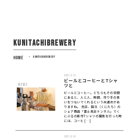
KUNITACHIBREWERY
HOME
>
KUNITACHIBREWERY
2021.9.19
ビールとコーヒーとTシャ
news
ツと
ビールとコーヒー。どちらもその空間
にあると、人と人、時間、作り手の思
いをつないでくれるという共通点があ
りますね。 先日、国立（くにたち）の
シェア商店「富士見台トンネル」でく
にぶるの新作Tシャツの撮影を行った時
には、コーヒ […]
2021.9.18