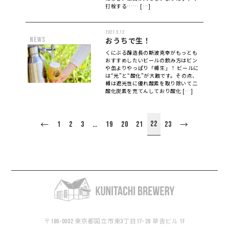
打栓する…… […]
2021.5.12
news
おうちで生！
くにぶる醸造長の斯波克幸がもっとも
おすすめしたいビールの飲み方はビン
や缶よりやっぱり「樽生」！ ビールに
は“光”と“酸化”が大敵です。その点、
樽は遮光性に優れ酸素を取り除いて二
酸化炭素を充てんしており酸化 […]
22
1
2
3
…
19
20
21
23
←
→
〒186-0002 東京都国立市東3丁目17−28 草舎ビル 1F