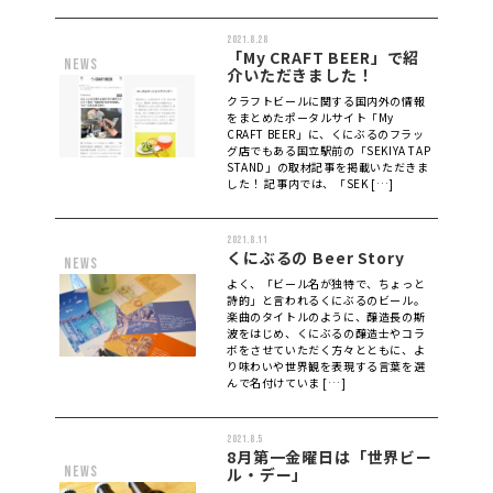
2021.8.28
「My CRAFT BEER」で紹
news
介いただきました！
クラフトビールに関する国内外の情報
をまとめたポータルサイト「My
CRAFT BEER」に、くにぶるのフラッ
グ店でもある国立駅前の「SEKIYA TAP
STAND」の取材記事を掲載いただきま
した！ 記事内では、「SEK […]
2021.8.11
くにぶるの Beer Story
news
よく、「ビール名が独特で、ちょっと
詩的」と言われるくにぶるのビール。
楽曲のタイトルのように、醸造長の斯
波をはじめ、くにぶるの醸造士やコラ
ボをさせていただく方々とともに、よ
り味わいや世界観を表現する言葉を選
んで名付けていま […]
2021.8.5
8月第一金曜日は「世界ビー
news
ル・デー」