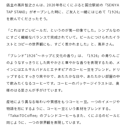
店主の髙井智之さんは、2020年冬にくにぶると国立駅前の「SEKIYA
TAP STAND」がオープンした時に、ご友人と一緒にはじめて「1926」
を飲んでくださったそう。
「これはすごいビールだ、というのが第一印象でした。シンプルなの
にすごく繊細なバランスで完成されていて。ビールにつけられたイラ
ストとコピーの世界観にも、すごく惹かれました」と、髙井さん。
「ブレンド“1926”〜ホップと文化の香り」は、「1926」の青りんご
のようなすっきりとした爽やかさと華やかな香りを表現するため、メ
インにはエルサルバドルとエチオピアのコーヒー豆をブレンド。ドリ
ップするとすっきり爽やかで、あたたかな日や、あたたかい部屋の中
で飲みたくなるコーヒーです。コーヒーのパッケージイラストは、奥
様のはる菜さんが手がけています。
産地により異なる味わいや質感をもつコーヒー豆。一つのイメージや
物語を形にするように、コーヒー豆という素材をブレンドする。
「TakaiTOCoffee」のブレンドコーヒーもまた、くにぶるのビールと
同じように、一つの世界観を表現しています。