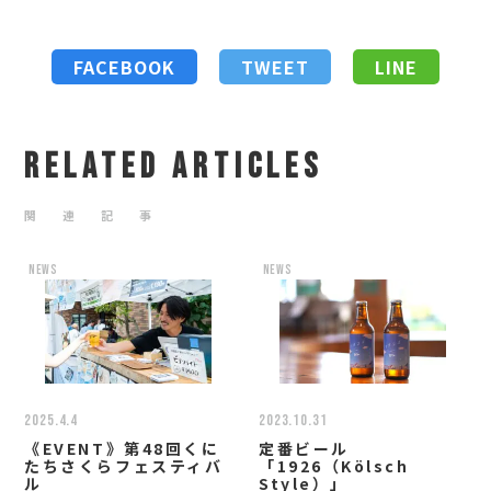
FACEBOOK
TWEET
LINE
RELATED ARTICLES
関 連 記 事
news
news
2025.4.4
2023.10.31
《EVENT》第48回くに
定番ビール
たちさくらフェスティバ
「1926（Kölsch
ル
Style）」