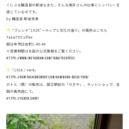
くにぶる醸造長の斯波もまた、そんな髙井さんの仕事にシンパシーを
感じているのです。
by 醸造長 斯波克幸
「ブレンド“1926”〜ホップと文化の香り」の販売はこちら
TakaiTOCoffee
国分寺市日吉町1-40-46
※営業時間はお店の公式情報をご覧ください。
https://www.instagram.com/takaitocoffee/
「1926 / ver4」
https://kunitachibrewery.com/kuniburu-beer/1926/
ボトル（瓶）の販売は、国立駅前の「せきや」、ネットショップ、全
国の販売店にて。
https://sekiya.shop/