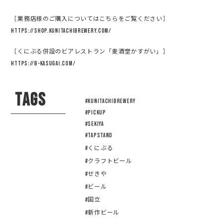
［業務店様のご購入についてはこちらをご覧ください］
https://shop.kunitachibrewery.com/
［くにぶる併設のビアレストラン「麦酒堂かすがい」］
https://b-kasugai.com/
TAGS
#KUNITACHIBREWERY
#pickup
#sekiya
#tapstand
#くにぶる
#クラフトビール
#せきや
#ビール
#国立
#新作ビール