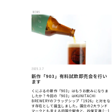
news
2025.3.7
新作「903」有料試飲即売会を行い
ます
くにぶるの新作「903」はもうお飲みになりま
したか？今回の「903」はKUNITACHI
BREWERYのフラッグシップ「1926」と対をな
す存在として誕生しました。国立の2大ランド
マークとも言える旧国立駅舎と、谷保天満 […]