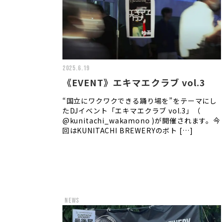
2025.6.19
《EVENT》エキマエクラブ vol.3
“国立にワクワクできる踊り場を”をテーマにし
たDJイベント「エキマエクラブ vol.3」（
@kunitachi_wakamono )が開催されます。今
回はKUNITACHI BREWERYのボト […]
news