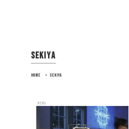
sekiya
HOME
>
SEKIYA
news