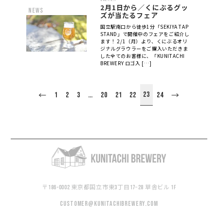
2月1日から／くにぶるグッ
news
ズが当たるフェア
国立駅南口から徒歩1分「SEKIYA TAP
STAND」で開催中のフェアをご紹介し
ます！ 2/1（月）より、くにぶるオリ
ジナルグラウラーをご購入いただきま
した全てのお客様に、「KUNITACHI
BREWERY ロゴ入 […]
23
1
2
3
…
20
21
22
24
←
→
〒186-0002 東京都国立市東3丁目17−28 草舎ビル 1F
customer@kunitachibrewery.com