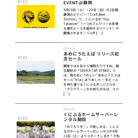
news
EVENT@静岡
6月19日（土）・20日（日）の2日間、
静岡のビアバー「Craft Beer
Station」で、くにぶるの“Tap
Takeover”（一つのブルワリーの多様
な樽生ビールを提供するイベント）が
開催されます！ Craft […]
2021.6.14
あめにうたえば リリース記
news
念セール
関東では今日から梅雨入りですね。国
立駅前の「SEKIYA TAP STAND」で
は、雨の日にうれしい“あめにうたえば
セール”がはじまりました！ 生ビール
を持ち運べるくにぶるオリジナルの
「グラウラー」のお持ちの方は、さら
[…]
2021.6.11
くにぶるホームサーバーレ
news
ンタル開始
「おうちで生！」が楽しめる、くにぶ
るのホームサーバーのレンタルが6月
12日（土）よりスタートします！かね