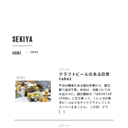
sekiya
HOME
>
SEKIYA
2021.6.26
クラフトビールのある日常
news
take1
平日は職場のある国分寺駅から、国立
駅で途中下車。休日は、夫婦ふたりの
お出かけに。国立駅前の「SEKIYA TAP
STAND」に立ち寄って、くにぶるの新
作ビールなどをテイクアウトしてくだ
さっているまこさん。 この日、グラ
[…]
2021.6.16