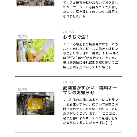
てよりお待ちかねいただいておりまし
たが、サーバーに必要なガスが入荷し
たので、満を辞してのレンタル解禁と
なりました。お […]
2021.5.12
news
おうちで生！
くにぶる醸造長の斯波克幸がもっとも
おすすめしたいビールの飲み方はビン
や缶よりやっぱり「樽生」！ ビールに
は“光”と“酸化”が大敵です。その点、
樽は遮光性に優れ酸素を取り除いて二
酸化炭素を充てんしており酸化 […]
2021.5.3
麦酒堂かすがい 臨時オー
news
プンのお知らせ
くにぶるのお隣にあるビアレストラン
「麦酒堂かすがい」について多数のお
問い合わせをいただいておりまことに
ありがとうございます。 このコロナ
禍の影響によりオープンの見通しをな
かなか立てることができずに […]