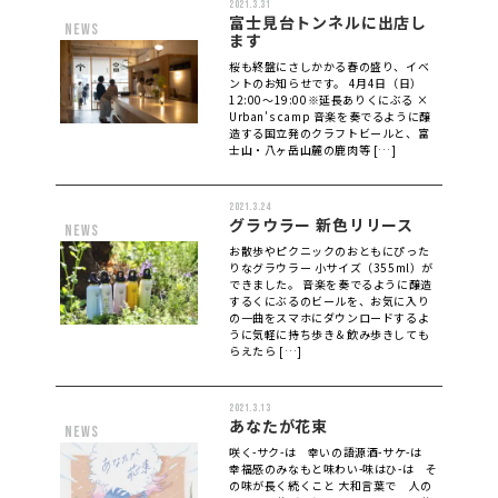
2021.3.31
富士見台トンネルに出店し
news
ます
桜も終盤にさしかかる春の盛り、イベ
ントのお知らせです。 4月4日（日）
12:00～19:00※延長ありくにぶる ×
Urban’s camp 音楽を奏でるように醸
造する国立発のクラフトビールと、富
士山・八ヶ岳山麓の鹿肉等 […]
2021.3.24
グラウラー 新色リリース
news
お散歩やピクニックのおともにぴった
りなグラウラー 小サイズ（355ml）が
できました。 音楽を奏でるように醸造
するくにぶるのビールを、お気に入り
の一曲をスマホにダウンロードするよ
うに気軽に持ち歩き＆飲み歩きしても
らえたら […]
2021.3.13
あなたが花束
news
咲く-サク-は 幸いの語源酒-サケ-は
幸福感のみなもと味わい-味はひ-は そ
の味が長く続くこと 大和言葉で 人の