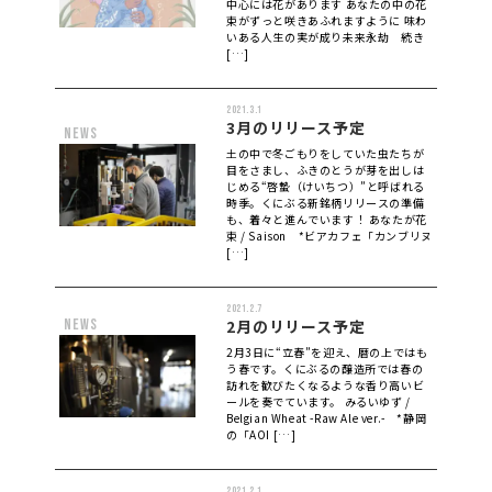
中心には花があります あなたの中の花
束がずっと咲きあふれますように 味わ
いある人生の実が成り未来永劫 続き
[…]
2021.3.1
3月のリリース予定
news
土の中で冬ごもりをしていた虫たちが
目をさまし、ふきのとうが芽を出しは
じめる“啓蟄（けいちつ）”と呼ばれる
時季。くにぶる新銘柄リリースの準備
も、着々と進んでいます！ あなたが花
束 / Saison *ビアカフェ「カンブリヌ
[…]
2021.2.7
news
2月のリリース予定
2月3日に“立春”を迎え、暦の上ではも
う春です。くにぶるの醸造所では春の
訪れを歓びたくなるような香り高いビ
ールを奏でています。 みるいゆず /
Belgian Wheat -Raw Ale ver.- *静岡
の「AOI […]
2021.2.1