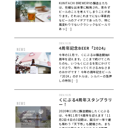
KUNITACHI BREWERYの醸造士たち
は、些細な出来事に触発され、思わず
ビールのことを考えてしまうことがあ
ります。それはこれまでにない革新的
なビールのアイデアであったり、特に
風変わりでないクラシックなビールで
あっ […]
2024.10.28
4周年記念BEER「2024」
news
今年の11月で、くにぶるは醸造開始4
周年を迎えます。ここまで続けてこれ
たのも、いつもくにぶるを気にかけて
くださり、味わってくださるみなさま
のおかげです！ 今年の周年記念ビール
「2024」のボトルは、シルバーの箔押
しの特別 […]
2024.10.25
くにぶる4周年スタンプラリ
news
ー！
2020年11月に醸造開始したくにぶる
は、今年11月で4周年を迎えます！11
月2日-4日の3日間は、国立が一年で最
も賑わう「天下市」も開催され、まち