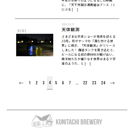
全体がお祭りのようになるこの時期
に、「天下市国立酒商組合ブース（く
にぶる […]
2024.10.17
天体観測
news
さまざまな天体ショーが見頃を迎える
10月。月がテーマの『満ち欠ける世
界』に続き、『天体観測』がリリース
しました！ 醸造タンクを覗き込むと、
ビールになる前の原材料が融け合い、
微生物たちが織りなす世界はまるで宇
宙のようだ、と […]
4
1
2
3
5
6
7
…
22
23
24
←
→