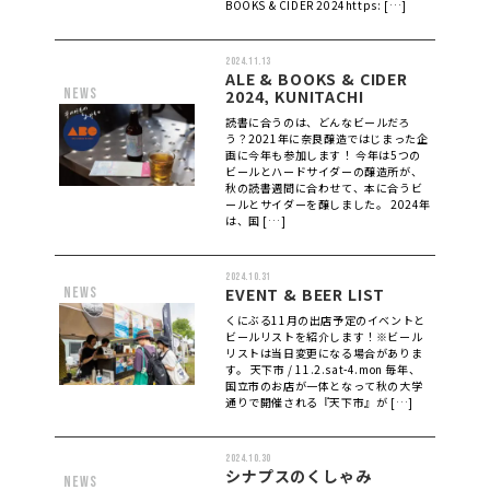
BOOKS & CIDER 2024https: […]
2024.11.13
ALE & BOOKS & CIDER
news
2024, KUNITACHI
読書に合うのは、どんなビールだろ
う？2021年に奈良醸造ではじまった企
画に今年も参加します！ 今年は5つの
ビールとハードサイダーの醸造所が、
秋の読書週間に合わせて、本に合うビ
ールとサイダーを醸しました。 2024年
は、国 […]
2024.10.31
news
EVENT & BEER LIST
くにぶる11月の出店予定のイベントと
ビールリストを紹介します！※ビール
リストは当日変更になる場合がありま
す。 天下市 / 11.2.sat-4.mon 毎年、
国立市のお店が一体となって秋の大学
通りで開催される『天下市』が […]
2024.10.30
シナプスのくしゃみ
news