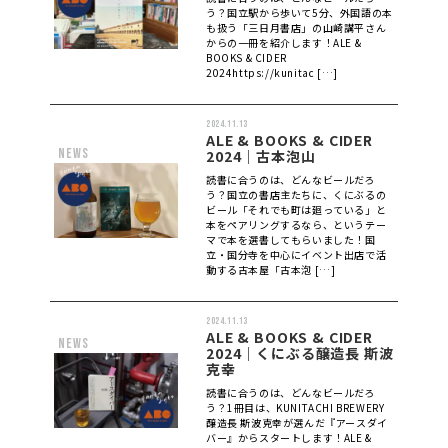
う？国立駅から歩いて5分、外国語の本
も扱う「三日月書店」の山崎講平さん
からの一冊を紹介します！ALE &
BOOKS & CIDER
2024https://kunitac […]
2024.11.13
ALE & BOOKS & CIDER
news
2024｜古本泡山
読書に合うのは、どんなビールだろ
う？国立の書店主たちに、くにぶるの
ビール「それでも町は廻っている」と
本をペアリングするなら、というテー
マで本を選書してもらいました！国
立・国分寺を中心にイベント出店で活
動する古本屋「古本泡 […]
2024.11.13
ALE & BOOKS & CIDER
news
2024｜くにぶる醸造長 斯波
克幸
読書に合うのは、どんなビールだろ
う？1冊目は、KUNITACHI BREWERY
醸造長 斯波克幸が選んだ『アースダイ
バー』からスタートします！ALE &