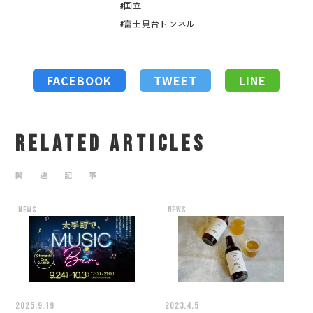
#国立
#富士見台トンネル
FACEBOOK
TWEET
LINE
RELATED ARTICLES
関 連 記 事
news
news
2025.9.19
2023.4.5