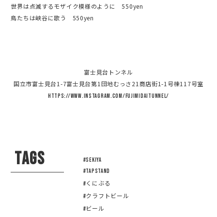
世界は点滅するモザイク模様のように 550yen
鳥たちは峡谷に歌う 550yen
富士見台トンネル
国立市富士見台1-7富士見台第1団地むっさ21商店街1-1号棟117号室
https://www.instagram.com/fujimidaitunnel/
TAGS
#sekiya
#tapstand
#くにぶる
#クラフトビール
#ビール