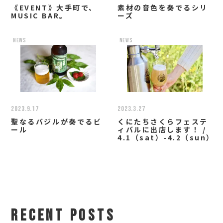
《EVENT》大手町で、
素材の音色を奏でるシリ
MUSIC BAR。
ーズ
news
news
2023.9.17
2023.3.27
聖なるバジルが奏でるビ
くにたちさくらフェステ
ール
ィバルに出店します！ /
4.1（sat）-4.2（sun）
RECENT POSTS