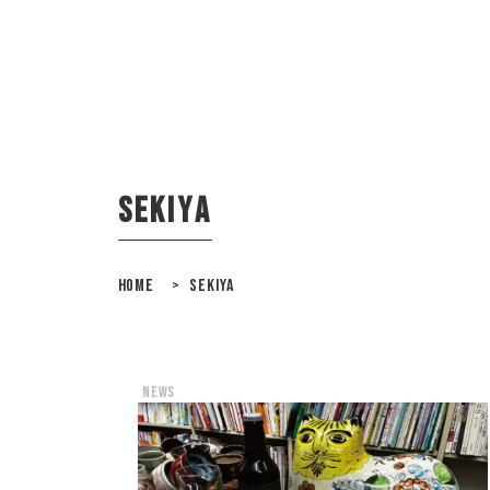
sekiya
HOME
>
SEKIYA
news