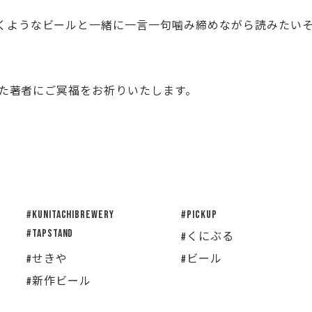
くようなビールと一緒に一言一句噛み締めながら読みたい
られた著者にご冥福をお祈りいたします。
#KUNITACHIBREWERY
#pickup
#tapstand
#くにぶる
#せきや
#ビール
#新作ビール