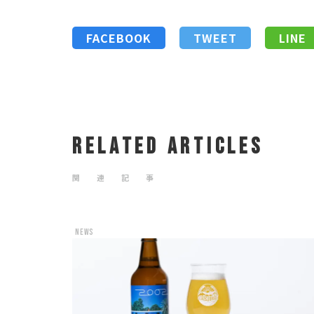
FACEBOOK
TWEET
LINE
RELATED ARTICLES
関 連 記 事
news