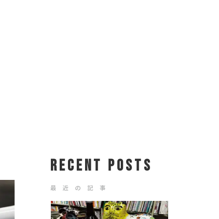
RECENT POSTS
最 近 の 記 事