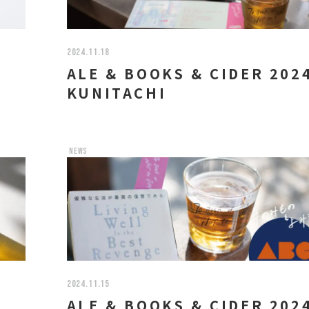
2024.11.18
］
ALE & BOOKS & CIDER 202
KUNITACHI
news
2024.11.15
ALE & BOOKS & CIDER 202