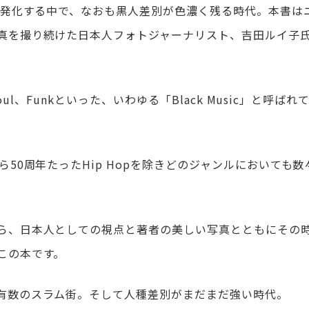
活発化する中で、なおも黒人差別が色濃く残る時代。本書は
真を撮り続けた日本人フォトジャーナリスト、吉田ルイ子
oul、Funkといった、いわゆる「Black Music」と呼ばれ
50周年たったHip Hopを除きどのジャンルにおいても数
ら、日本人としての視点と著者の美しい写真とともにその
この本です。
有数のスラム街。そして人種差別がまだまだ強い時代。