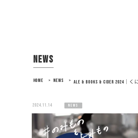
news
HOME
>
NEWS
>
ALE & BOOKS & CIDER
2024.11.14
news