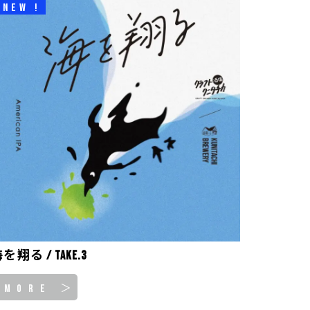
NEW !
を翔る / take.3
MORE ＞