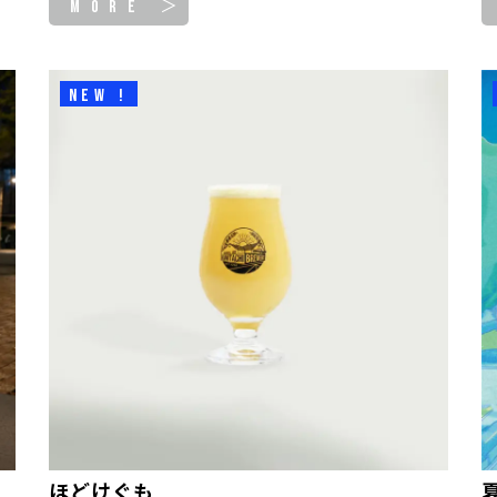
MORE ＞
NEW !
ほどけぐも
夏