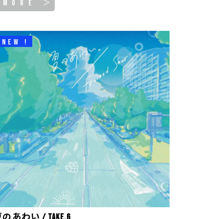
MORE ＞
NEW !
のあわい / take.6