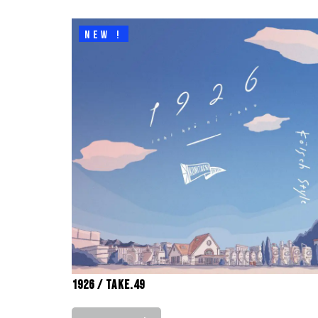
NEW !
1926 / take.49