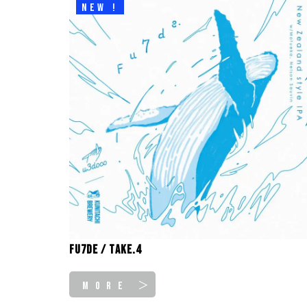
NEW !
Fu7de / take.4
MORE ＞