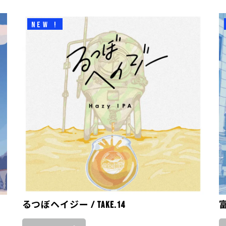
NEW !
るつぼヘイジー / take.14
富