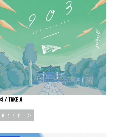
03 / take.9
MORE ＞