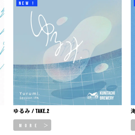
NEW !
ゆるみ / take.2
海
MORE ＞