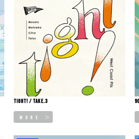
tight! / take.3
9
MORE ＞