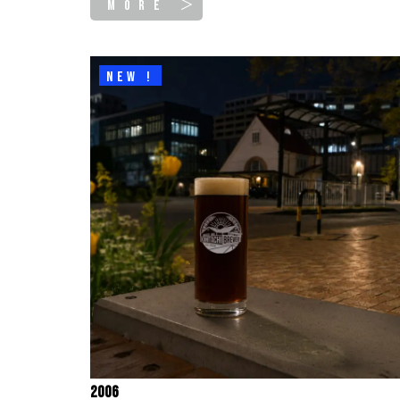
MORE ＞
NEW !
2006