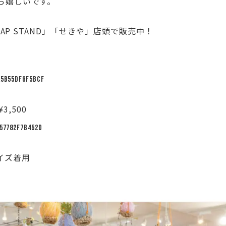
ら嬉しいです。
TAP STAND」「せきや」店頭で販売中！
a5b55df6f5bcf
¥3,500
57782f7b452d
サイズ着用