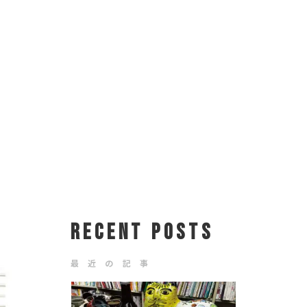
RECENT POSTS
最 近 の 記 事