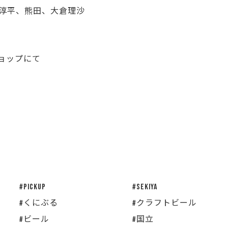
能作淳平、熊田、大倉理沙
ョップにて
#pickup
#sekiya
#くにぶる
#クラフトビール
#ビール
#国立