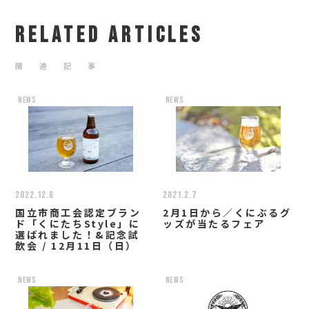
RELATED ARTICLES
関 連 記 事
news
news
2022.12.6
2021.2.7
国立市商工会認定ブラン
2月1日から／くにぶるグ
ド「くにたちStyle」に
ッズが当たるフェア
選ばれました！&記念試
飲会 / 12月11日（日）
news
news