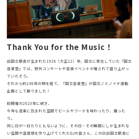
Thank You for the Music！
旧国立駅舎が生まれた1926（大正12）年、国立に実在していた『国立
音楽堂』では、野外コンサートや音楽イベントが催されて盛り上がっ
ていたそう。
それから約100年の時を経て、『国立音楽堂』が国立ノミノイチ連動
企画として蘇りました！
初開催の2023年に続き、
今年も音楽に包まれた空間でビールやフードを味わったり、踊った
り。
同じ日が一日たりともないように、その日・その瞬間にしか生まれな
い空間や温度感を作り上げてくれたDJの皆さん、この日旧国立駅舎に