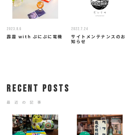
2023.8.6
2022.7.24
霹靂 with ぷにぷに電機
サイトメンテナンスのお
知らせ
RECENT POSTS
最 近 の 記 事