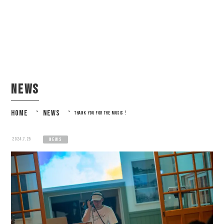
news
HOME
>
NEWS
>
THANK YOU FOR THE MUSIC！
2024.7.25
news