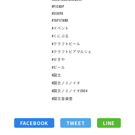
#pickup
#sekiya
#tapstand
#イベント
#くにぶる
#クラフトビール
#クラフトビアマルシェ
#せきや
#ビール
#国立
#国立ノミノイチ
#国立ノミノイチ2024
#国立音楽堂
FACEBOOK
TWEET
LINE