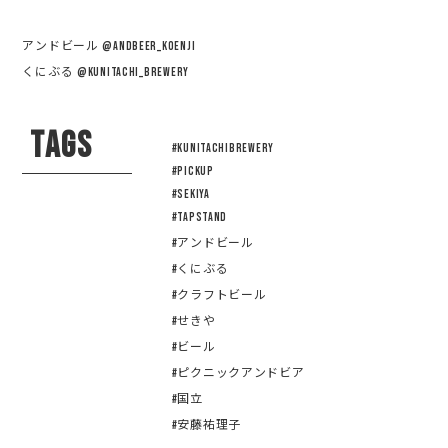
アンドビール
@andbeer_koenji
くにぶる
@kunitachi_brewery
TAGS
#KUNITACHIBREWERY
#pickup
#sekiya
#tapstand
#アンドビール
#くにぶる
#クラフトビール
#せきや
#ビール
#ピクニックアンドビア
#国立
#安藤祐理子