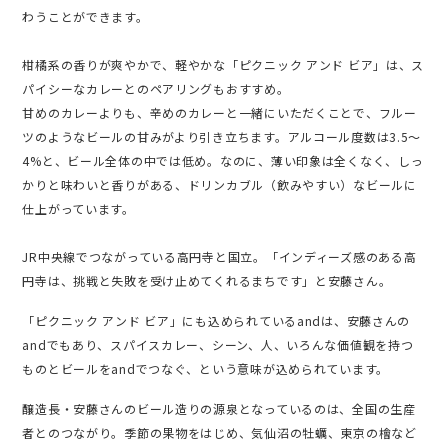
わうことができます。
柑橘系の香りが爽やかで、軽やかな「ピクニック アンド ビア」は、ス
パイシーなカレーとのペアリングもおすすめ。
甘めのカレーよりも、辛めのカレーと一緒にいただくことで、フルー
ツのようなビールの甘みがより引き立ちます。アルコール度数は3.5〜
4%と、ビール全体の中では低め。なのに、薄い印象は全くなく、しっ
かりと味わいと香りがある、ドリンカブル（飲みやすい）なビールに
仕上がっています。
JR中央線でつながっている高円寺と国立。「インディーズ感のある高
円寺は、挑戦と失敗を受け止めてくれるまちです」と安藤さん。
「ピクニック アンド ビア」にも込められているandは、安藤さんの
andでもあり、スパイスカレー、シーン、人、いろんな価値観を持つ
ものとビールをandでつなぐ、という意味が込められています。
醸造長・安藤さんのビール造りの源泉となっているのは、全国の生産
者とのつながり。季節の果物をはじめ、気仙沼の牡蠣、東京の檜など