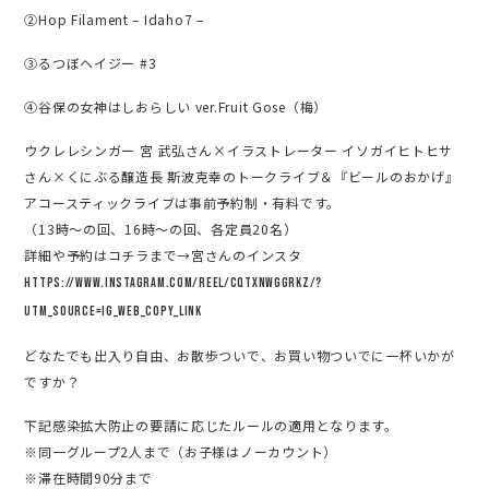
②Hop Filament – Idaho7 –
③るつぼヘイジー #3
④谷保の女神はしおらしい ver.Fruit Gose（梅）
ウクレレシンガー 宮 武弘さん×イラストレーター イソガイヒトヒサ
さん×くにぶる醸造長 斯波克幸のトークライブ＆『ビールのおかげ』
アコースティックライブは事前予約制・有料です。
（13時〜の回、16時〜の回、各定員20名）
詳細や予約はコチラまで→宮さんのインスタ
https://www.instagram.com/reel/CQtxnwggrKz/?
utm_source=ig_web_copy_link
どなたでも出入り自由、お散歩ついで、お買い物ついでに一杯いかが
ですか？
下記感染拡大防止の要請に応じたルールの適用となります。
※同一グループ2人まで（お子様はノーカウント）
※滞在時間90分まで