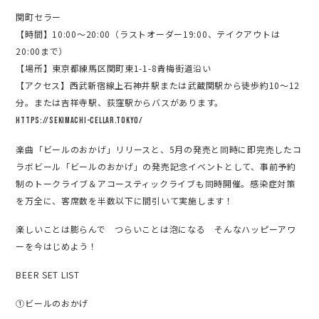
関町セラー
【時間】10:00～20:00（ラストオーダー19:00、テイクアウトは
20:00まで）
【場所】東京都練馬区関町東1-1-8青梅街道沿い
【アクセス】西武新宿線上石神井駅または武蔵関駅から徒歩約10〜12
分。または吉祥寺駅、荻窪駅からバスがあります。
https://sekimachi-cellar.tokyo/
楽曲「ビールのおかげ」リリースと、5月の発売と同時に即完売したコ
ラボビール「ビールのおかげ」の発売記念イベントとして、事前予約
制のトークライブ＆アコースティックライブも同時開催。感染症対策
を万全に、客席数を半数以下に間引いて実施します！
楽しいことは膨らんで つらいことは泡になる そんなハッピーアワ
ーを今はじめよう！
BEER SET LIST
①ビールのおかげ