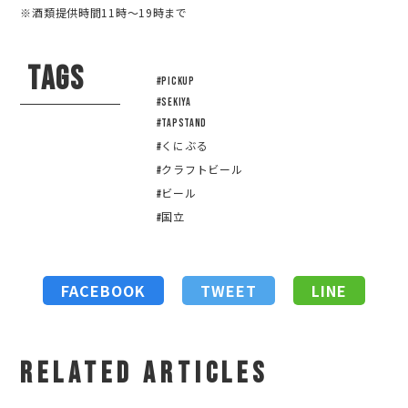
※酒類提供時間11時～19時まで
TAGS
#pickup
#sekiya
#tapstand
#くにぶる
#クラフトビール
#ビール
#国立
FACEBOOK
TWEET
LINE
RELATED ARTICLES