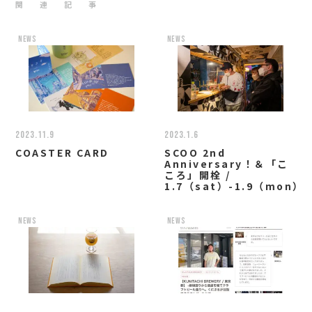
関 連 記 事
news
news
2023.11.9
2023.1.6
COASTER CARD
SCOO 2nd
Anniversary！＆「こ
ころ」開栓 /
1.7（sat）-1.9（mon）
news
news