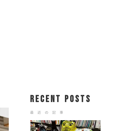
RECENT POSTS
最 近 の 記 事