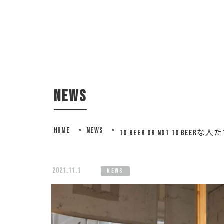
news
HOME
>
NEWS
>
TO BEER OR NOT TO BEERな人
2021.11.1
news