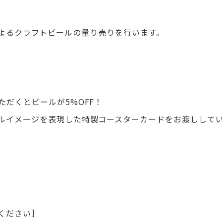
よるクラフトビールの量り売りを行います。
だくとビールが5%OFF！
ルイメージを表現した特製コースターカードをお渡しして
ください］