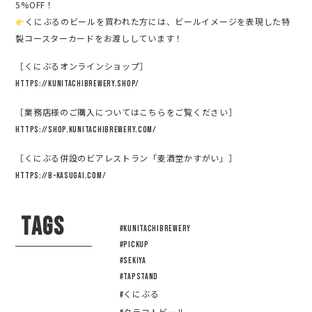
5%OFF！
くにぶるのビールを買われた方には、ビールイメージを表現した特
製コースターカードをお渡ししています！
［くにぶるオンラインショップ］
https://kunitachibrewery.shop/
［業務店様のご購入についてはこちらをご覧ください］
https://shop.kunitachibrewery.com/
［くにぶる併設のビアレストラン「麦酒堂かすがい」］
https://b-kasugai.com/
TAGS
#KUNITACHIBREWERY
#pickup
#sekiya
#tapstand
#くにぶる