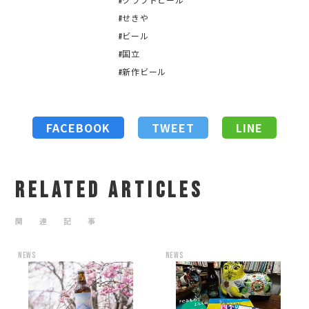
#クラフトビール
#せきや
#ビール
#国立
#新作ビール
FACEBOOK
TWEET
LINE
RELATED ARTICLES
関 連 記 事
news
news