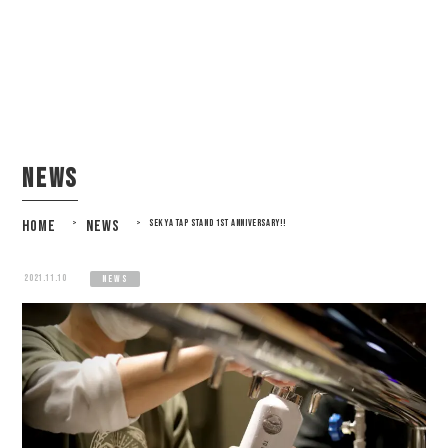
news
HOME
>
NEWS
>
SEKYA TAP STAND 1ST ANNIVERSARY!!
2021.11.10
news