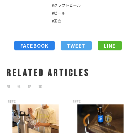
#クラフトビール
#ビール
#国立
FACEBOOK
TWEET
LINE
RELATED ARTICLES
関 連 記 事
news
news