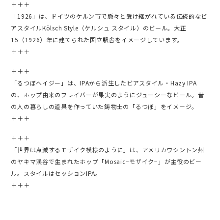
＋＋＋
「1926」は、ドイツのケルン市で脈々と受け継がれている伝統的なビ
アスタイルKölsch Style（ケルシュ スタイル）のビール。大正
15（1926）年に建てられた国立駅舎をイメージしています。
＋＋＋
＋＋＋
「るつぼヘイジー」は、IPAから派生したビアスタイル・Hazy IPA
の、ホップ由来のフレイバーが果実のようにジューシーなビール。昔
の人の暮らしの道具を作っていた鋳物士の「るつぼ」をイメージ。
＋＋＋
＋＋＋
「世界は点滅するモザイク模様のように」は、アメリカワシントン州
のヤキマ渓谷で生まれたホップ「Mosaic−モザイク−」が主役のビー
ル。スタイルはセッションIPA。
＋＋＋