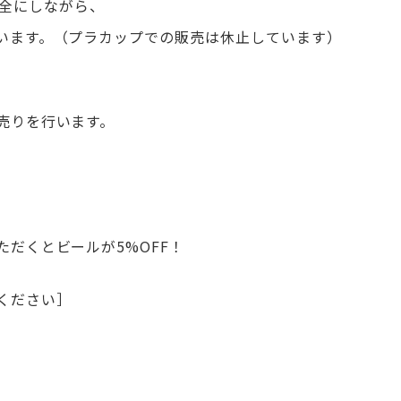
を万全にしながら、
います。（プラカップでの販売は休止しています）
売りを行います。
だくとビールが5%OFF！
ください］