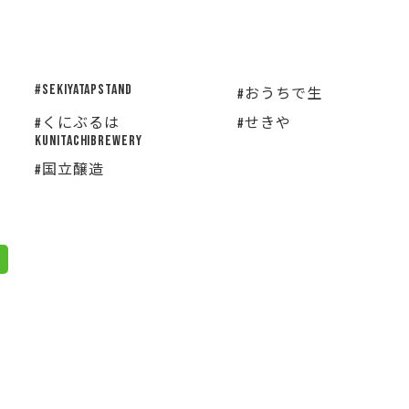
#SEKIYATAPSTAND
#おうちで生
#くにぶるは
#せきや
KUNITACHIBREWERY
#国立醸造