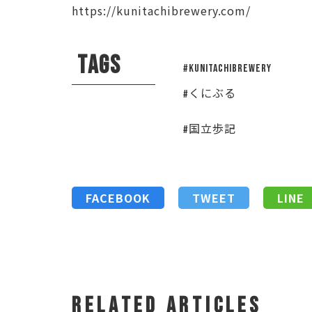
https://kunitachibrewery.com/
TAGS
#KUNITACHIBREWERY
#くにぶる
#国立歩記
FACEBOOK
TWEET
LINE
RELATED ARTICLES