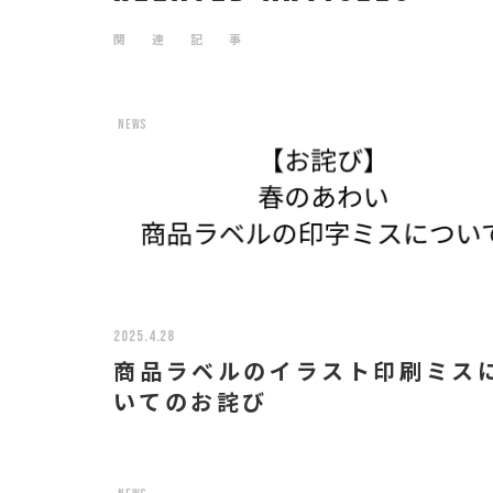
関 連 記 事
news
2025.4.28
商品ラベルのイラスト印刷ミス
いてのお詫び