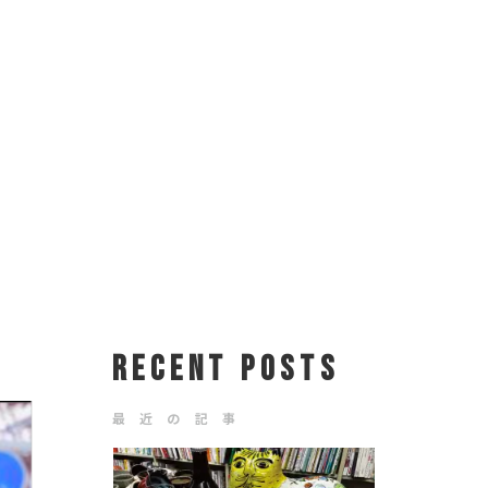
RECENT POSTS
最 近 の 記 事