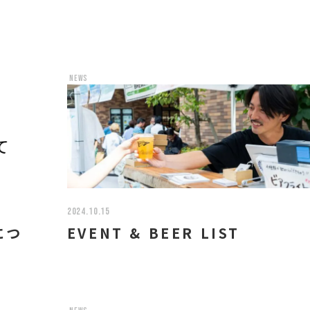
news
2024.10.15
につ
EVENT & BEER LIST