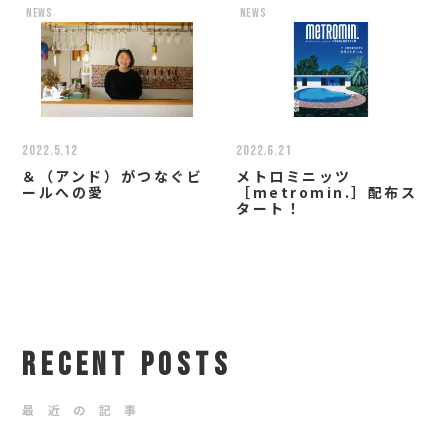
news
news
2022.5.12
2022.6.21
＆（アンド）がつなぐビ
メトロミニッツ
ールへの愛
［metromin.］配布ス
タート！
RECENT POSTS
最 近 の 記 事