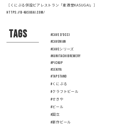
［くにぶる併設ビアレストラン「麦酒堂KASUGAI」］
https://b-kasugai.com/
TAGS
#CAVE D'OCCI
#Cavenian
#CAVEシリーズ
#KUNITACHIBREWERY
#pickup
#sekiya
#tapstand
#くにぶる
#クラフトビール
#せきや
#ビール
#国立
#新作ビール