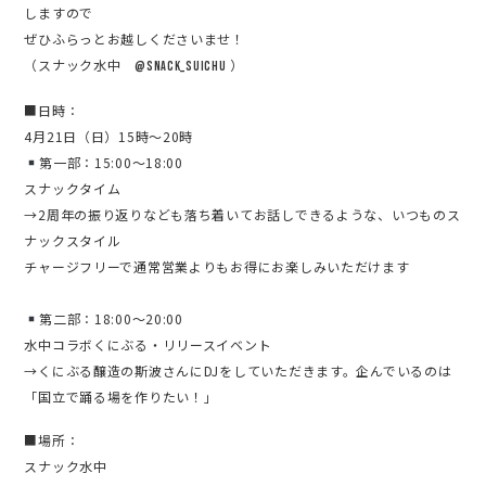
しますので
ぜひふらっとお越しくださいませ！
（スナック水中
）
@snack_suichu
■日時：
4月21日（日）15時〜20時
第一部：15:00〜18:00
スナックタイム
→2周年の振り返りなども落ち着いてお話しできるような、いつものス
ナックスタイル
チャージフリーで通常営業よりもお得にお楽しみいただけます
第二部：18:00〜20:00
水中コラボくにぶる・リリースイベント
→くにぶる醸造の斯波さんにDJをしていただきます。企んでいるのは
「国立で踊る場を作りたい！」
■場所：
スナック水中