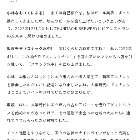
した！
まずは自己紹介を。私はビール業界にずっと
小林なお（くにぶる）
携わってきましたが、地元のビールを盛り上げたいという思いがあ
り、2022年12月に入社してKUNITACHI BREWERYとビアレストラン
KASUGAIに関わり始めました。
同じくらいの時期ですね！ 私も2022年
坂根千里（スナック水中）
4月に、この場所で『スナックせつこ』を営んでいたママからお店を引
き継いで、『スナック水中』を立ち上げました。
坂根さんはもともと国立市内の一橋大学生で、新卒でスナック
小林
を継業したのがすごい話題になりましたよね。大学時代に『スナック
せつこ』でバイトをされていたのが始まりとか。
はい、大学時代に国立市内の古いアパートを借りてゲストハウ
坂根
スを始めたのがきっかけで、その活動で出会った地域の大人たちに連
れてきてもらったのが最初でした。
ずっと宿屋をやりながら、国立の谷保のナイトライフがもっと充実し