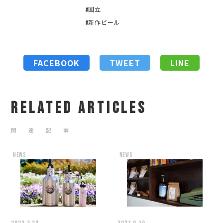
#国立
#新作ビール
FACEBOOK
TWEET
LINE
RELATED ARTICLES
関 連 記 事
news
news