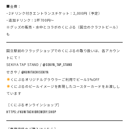
■会費：
−2ドリンク付きエントランスチケット：2,000円（予定）
−追加ドリンク：1杯700円〜
※グッズの販売・水中とコラボのくにぶる（国立のクラフトビール）
も
国立駅前のフラッグショップでのくにぶるの取り扱いは、各アカウン
トにて！
SEKIYA TAP STAND /
@sekiya_tap_stand
せきや /
@kunitachisekiya
くにぶるオリジナルグラウラーご利用でビール5%OFF
くにぶるのビールイメージを表現したコースターカードをお渡しし
ています
［くにぶるオンラインショップ］
https://kunitachibrewery.shop
［業務店様のご購入はこちら］