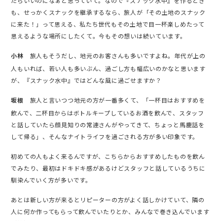
たらいいのになぁと思っていて。なので『スナック水中』を作るとき
も、せっかくスナックを継承するなら、旅人が「その土地のスナック
に来た！」って思える、私たち世代もその土地で目一杯楽しめたって
思えるような場所にしたくて。今もその想いは続いています。
旅人もそうだし、地元のお客さんも多いですよね。年代が上の
小林
人もいれば、若い人も多いぶん、過ごし方も幅広いのかなと思います
が、『スナック水中』ではどんな風に過ごせますか？
旅人と言いつつ地元の方が一番多くて、「一杯目はおすすめを
坂根
飲んで、二杯目からはボトルキープしているお酒を飲んで、スタッフ
と話していたら顔見知りの常連さんがやってきて、ちょっと馬鹿話を
して帰る」、そんなナイトライフを過ごされる方が多い印象です。
初めての人もよく来るんですが、こちらからおすすめしたものを飲ん
でみたり、最初はドキドキ感があるけどスタッフと話しているうちに
馴染んでいく方が多いです。
あとは新しい方が来るとリピーターの方がよく話しかけていて、隣の
人に何か作ってもらって飲んでいたりとか、みんなで巻き込んでいます