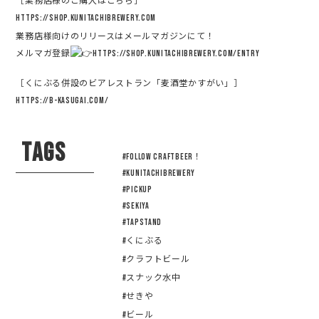
https://shop.kunitachibrewery.com
業務店様向けのリリースはメールマガジンにて！
メルマガ登録
https://shop.kunitachibrewery.com/entry
［くにぶる併設のビアレストラン「麦酒堂かすがい」］
https://b-kasugai.com/
TAGS
#Follow Craftbeer！
#KUNITACHIBREWERY
#pickup
#sekiya
#tapstand
#くにぶる
#クラフトビール
#スナック水中
#せきや
#ビール