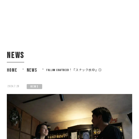
news
HOME
>
NEWS
>
FOLLOW CRAFTBEER！『スナック水中』①
2024.7.28
news