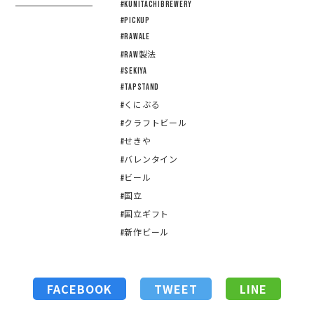
#KUNITACHIBREWERY
#pickup
#RAWALE
#Raw製法
#sekiya
#tapstand
#くにぶる
#クラフトビール
#せきや
#バレンタイン
#ビール
#国立
#国立ギフト
#新作ビール
FACEBOOK
TWEET
LINE