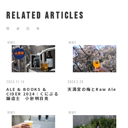
RELATED ARTICLES
関 連 記 事
news
news
2024.11.14
2024.2.25
ALE & BOOKS &
天満宮の梅とRaw Ale
CIDER 2024｜くにぶる
醸造士 小針明日克
news
news