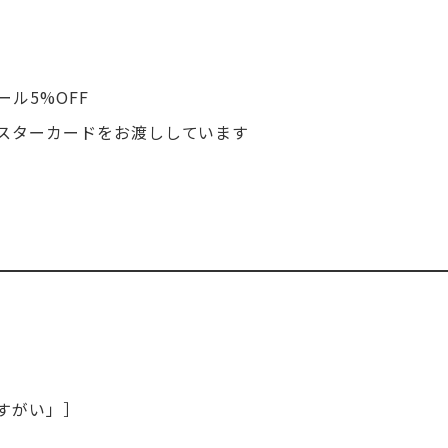
ル5%OFF
スターカードをお渡ししています
すがい」］