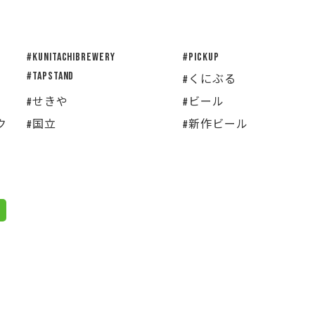
#KUNITACHIBREWERY
#pickup
#tapstand
#くにぶる
#せきや
#ビール
ク
#国立
#新作ビール