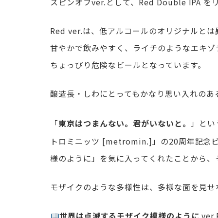
スピンオフver.として、Red Double IP
Red ver.は、低アルコールのオリジナル
甘やかで飲みやすく、ライチのようなエキゾ
ちょっぴり危険なビールとなっています。
醸造長・しわにとってもかなり思い入れのあ
「
」とい
東京はつまんない。君がいないと。
トロミニッツ [metromin.]」の20周
様のように」を気に入ってくれたことから、
モザイクのような多様性は、多様な面を見せ
ver
世界は点滅するモザイク模様のように