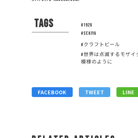
TAGS
#1926
#sekiya
#クラフトビール
#世界は点滅するモザイ
模様のように
FACEBOOK
TWEET
LINE