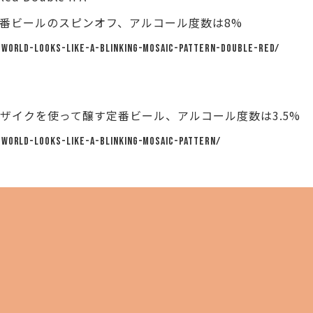
醸す定番ビールのスピンオフ、アルコール度数は8%
-world-looks-like-a-blinking-mosaic-pattern-double-red/
 モザイクを使って醸す定番ビール、アルコール度数は3.5%
-world-looks-like-a-blinking-mosaic-pattern/