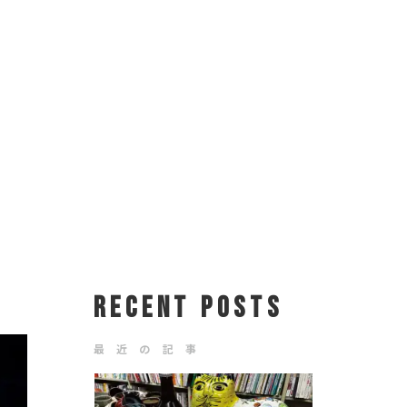
RECENT POSTS
最 近 の 記 事