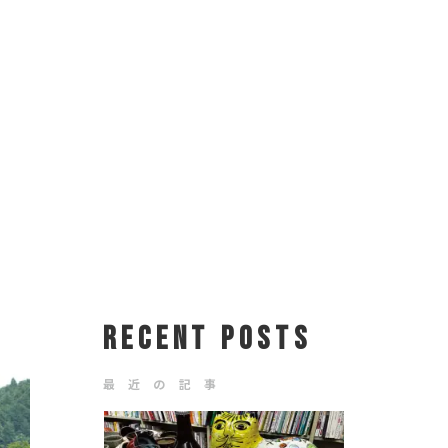
RECENT POSTS
最 近 の 記 事