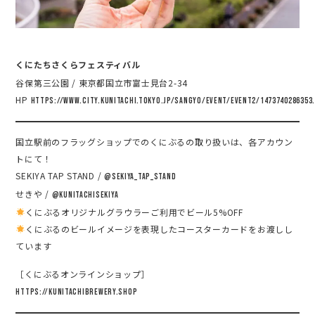
くにたちさくらフェスティバル
谷保第三公園 / 東京都国立市富士見台2-34
HP
https://www.city.kunitachi.tokyo.jp/sangyo/event/event2/1473740286353
国立駅前のフラッグショップでのくにぶるの取り扱いは、各アカウン
トにて！
SEKIYA TAP STAND /
@sekiya_tap_stand
せきや /
@kunitachisekiya
くにぶるオリジナルグラウラーご利用でビール5%OFF
くにぶるのビールイメージを表現したコースターカードをお渡しし
ています
［くにぶるオンラインショップ］
https://kunitachibrewery.shop