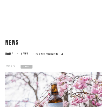
news
HOME
>
NEWS
>
桜と味わう国立のビール
2023.3.28
news