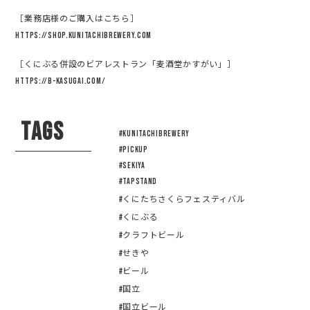
［業務店様のご購入はこちら］
https://shop.kunitachibrewery.com
［くにぶる併設のビアレストラン「麦酒堂かすがい」］
https://b-kasugai.com/
TAGS
#KUNITACHIBREWERY
#pickup
#sekiya
#tapstand
#くにたちさくらフェスティバル
#くにぶる
#クラフトビール
#せきや
#ビール
#国立
#国立ビール