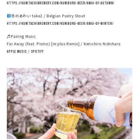
https://kunitachibrewery.com/kuniburu-beer/awai-of-autumn/
冬のあわい take2 / Belgian Pastry Stout
https://kunitachibrewery.com/kuniburu-beer/awai-of-winter/
♬Pairing Music
Far Away (feat. Pismo) [re:plus Remix] / Kenichiro Nishihara
/
Apple Music
Spotify