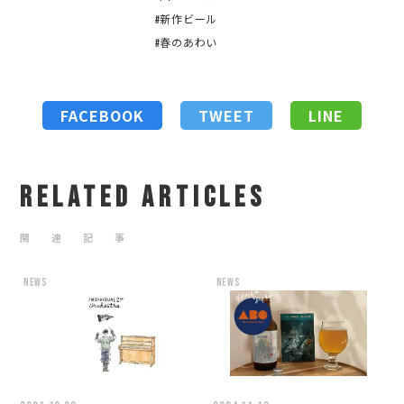
#新作ビール
#春のあわい
FACEBOOK
TWEET
LINE
RELATED ARTICLES
関 連 記 事
news
news