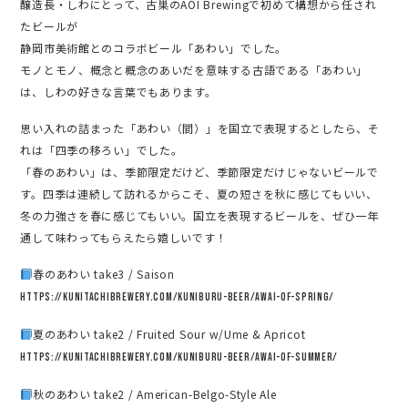
醸造長・しわにとって、古巣のAOI Brewingで初めて構想から任され
たビールが
静岡市美術館とのコラボビール「あわい」でした。
モノとモノ、概念と概念のあいだを意味する古語である「あわい」
は、しわの好きな言葉でもあります。
思い入れの詰まった「あわい（間）」を国立で表現するとしたら、そ
れは「四季の移ろい」でした。
「春のあわい」は、季節限定だけど、季節限定だけじゃないビールで
す。四季は連続して訪れるからこそ、夏の短さを秋に感じてもいい、
冬の力強さを春に感じてもいい。国立を表現するビールを、ぜひ一年
通して味わってもらえたら嬉しいです！
春のあわい take3 / Saison
https://kunitachibrewery.com/kuniburu-beer/awai-of-spring/
夏のあわい take2 / Fruited Sour w/Ume & Apricot
https://kunitachibrewery.com/kuniburu-beer/awai-of-summer/
秋のあわい take2 / American-Belgo-Style Ale